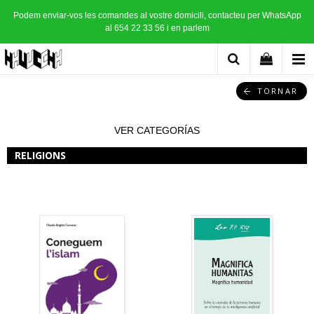
Podem enviar-vos les comandes al vostre domicili, contacteu per WhatsApp
al 654 22 33 56 i en parlem
TORNAR
VER CATEGORÍAS
RELIGIONS