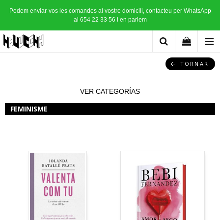
Podem enviar-vos les comandes al vostre domicili, contacteu per WhatsApp
al 654 22 33 56 i en parlem
TORNAR
VER CATEGORÍAS
FEMINISME