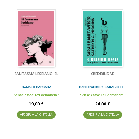
FANTASMA LESBIANO, EL
CREDIBILIDAD
RAMAJO BARBARA
BANET-WEISER, SARAH/C. HI...
Sense estoc Te'l demanem?
Sense estoc Te'l demanem?
19,00 €
24,00 €
AFEGIR A LA CISTELLA
AFEGIR A LA CISTELLA