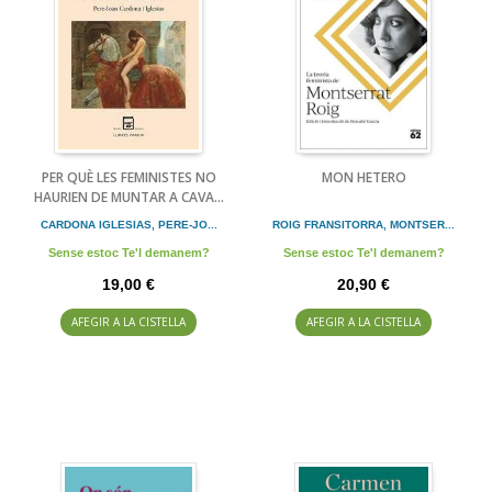
PER QUÈ LES FEMINISTES NO
MON HETERO
HAURIEN DE MUNTAR A CAVA...
CARDONA IGLESIAS, PERE-JO...
ROIG FRANSITORRA, MONTSER...
Sense estoc Te'l demanem?
Sense estoc Te'l demanem?
19,00 €
20,90 €
AFEGIR A LA CISTELLA
AFEGIR A LA CISTELLA