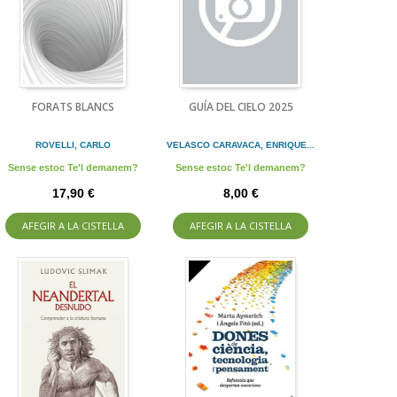
FORATS BLANCS
GUÍA DEL CIELO 2025
ROVELLI, CARLO
VELASCO CARAVACA, ENRIQUE...
Sense estoc Te'l demanem?
Sense estoc Te'l demanem?
17,90 €
8,00 €
AFEGIR A LA CISTELLA
AFEGIR A LA CISTELLA