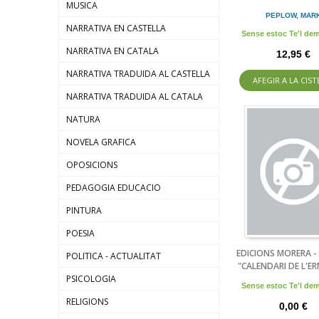
MUSICA
PEPLOW, MAR
NARRATIVA EN CASTELLA
Sense estoc Te'l d
NARRATIVA EN CATALA
12,95 €
NARRATIVA TRADUIDA AL CASTELLA
AFEGIR A LA CIST
NARRATIVA TRADUIDA AL CATALA
NATURA
NOVELA GRAFICA
OPOSICIONS
PEDAGOGIA EDUCACIO
PINTURA
POESIA
EDICIONS MORERA -
POLITICA - ACTUALITAT
"CALENDARI DE L'ER
PSICOLOGIA
Sense estoc Te'l d
RELIGIONS
0,00 €