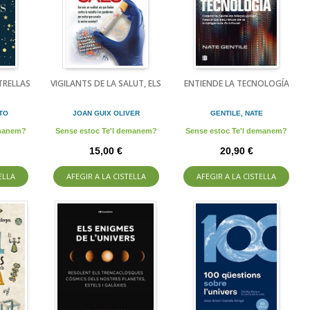
TRELLAS
VIGILANTS DE LA SALUT, ELS
ENTIENDE LA TECNOLOGÍA
TO
JOAN GUIX OLIVER
GENTILE, NATE
emanem?
Sense estoc Te'l demanem?
Sense estoc Te'l demanem?
15,00 €
20,90 €
ELLA
AFEGIR A LA CISTELLA
AFEGIR A LA CISTELLA