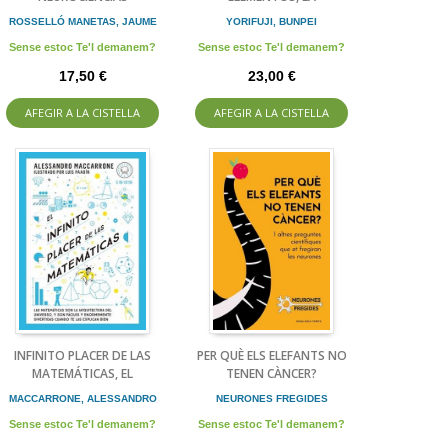
ROSSELLÓ MANETAS, JAUME
YORIFUJI, BUNPEI
Sense estoc Te'l demanem?
Sense estoc Te'l demanem?
17,50 €
23,00 €
AFEGIR A LA CISTELLA
AFEGIR A LA CISTELLA
INFINITO PLACER DE LAS
PER QUÈ ELS ELEFANTS NO
MATEMÁTICAS, EL
TENEN CÀNCER?
MACCARRONE, ALESSANDRO
NEURONES FREGIDES
Sense estoc Te'l demanem?
Sense estoc Te'l demanem?