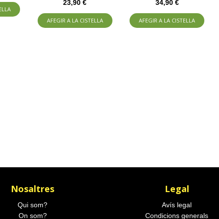
23,90 €
34,90 €
ELLA
AFEGIR A LA CISTELLA
AFEGIR A LA CISTELLA
Nosaltres
Legal
Qui som?
Avís legal
On som?
Condicions generals