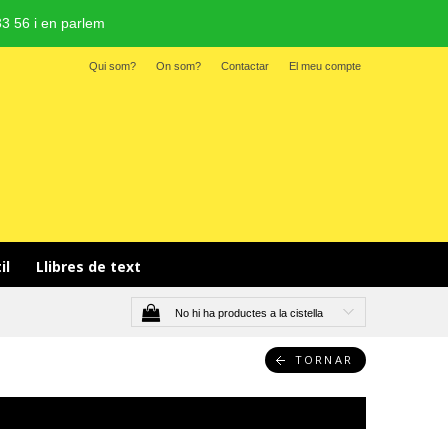
3 56 i en parlem
Qui som?
On som?
Contactar
El meu compte
il 
Llibres de text
No hi ha productes a la cistella
TORNAR