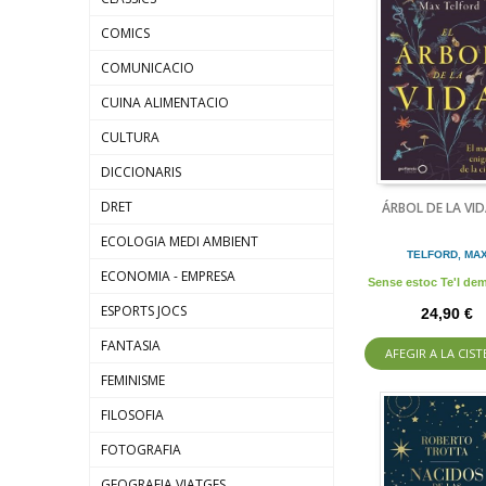
COMICS
COMUNICACIO
CUINA ALIMENTACIO
CULTURA
DICCIONARIS
DRET
ÁRBOL DE LA VID
ECOLOGIA MEDI AMBIENT
TELFORD, MA
ECONOMIA - EMPRESA
Sense estoc Te'l d
ESPORTS JOCS
24,90 €
FANTASIA
AFEGIR A LA CIST
FEMINISME
FILOSOFIA
FOTOGRAFIA
GEOGRAFIA VIATGES