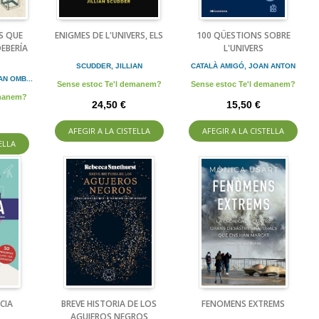
S QUE
ENIGMES DE L'UNIVERS, ELS
100 QÜESTIONS SOBRE
EBERÍA
L'UNIVERS
SCUDDER, JILLIAN
CATALÀ AMIGÓ, JOAN ANTON
N OMB...
Sense estoc Te'l demanem?
Sense estoc Te'l demanem?
emanem?
24,50 €
15,50 €
AFEGIR A LA CISTELLA
AFEGIR A LA CISTELLA
ELLA
CIA
BREVE HISTORIA DE LOS
FENOMENS EXTREMS
AGUJEROS NEGROS