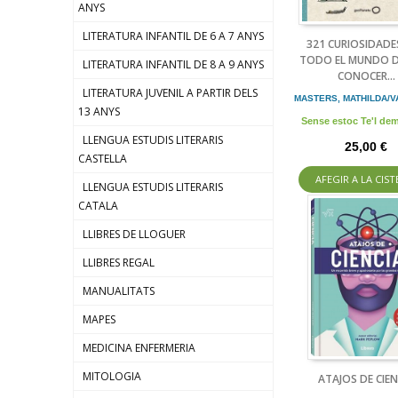
ANYS
LITERATURA INFANTIL DE 6 A 7 ANYS
321 CURIOSIDADE
TODO EL MUNDO D
LITERATURA INFANTIL DE 8 A 9 ANYS
CONOCER...
LITERATURA JUVENIL A PARTIR DELS
MASTERS, MATHILDA/VA
13 ANYS
Sense estoc Te'l d
LLENGUA ESTUDIS LITERARIS
25,00 €
CASTELLA
AFEGIR A LA CIST
LLENGUA ESTUDIS LITERARIS
CATALA
LLIBRES DE LLOGUER
LLIBRES REGAL
MANUALITATS
MAPES
MEDICINA ENFERMERIA
MITOLOGIA
ATAJOS DE CIEN