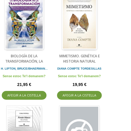
BIOLOGÍA DE LA
MIMETISMO. GENÉTICA E
TRANSFORMACIÓN, LA
HISTORIA NATURAL
H. LIPTON, BRUCE/BHAERMAN...
DIANA COMPTE TORDESILLAS
Sense estoc Te'l demanem?
Sense estoc Te'l demanem?
21,95 €
19,95 €
AFEGIR A LA CISTELLA
AFEGIR A LA CISTELLA