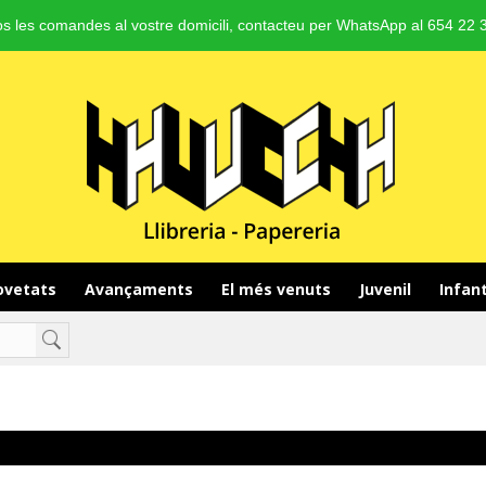
s les comandes al vostre domicili, contacteu per WhatsApp al 654 22 3
vetats 
Avançaments 
El més venuts 
Juvenil 
Infant