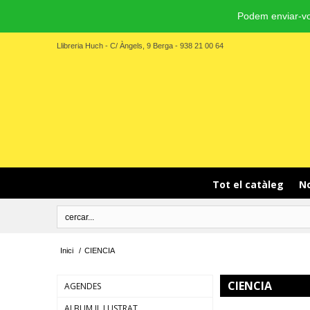
Podem enviar-vo
Llibreria Huch - C/ Àngels, 9 Berga - 938 21 00 64
Tot el catàleg
No
Inici
/
CIENCIA
CIENCIA
AGENDES
ALBUM IL.LUSTRAT