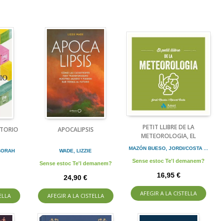
PETIT LLIBRE DE LA
ATORIO
APOCALIPSIS
METEOROLOGIA, EL
MAZÓN BUESO, JORDI/COSTA ...
BORAH
WADE, LIZZIE
Sense estoc Te'l demanem?
Sense estoc Te'l demanem?
16,95 €
24,90 €
AFEGIR A LA CISTELLA
ELLA
AFEGIR A LA CISTELLA