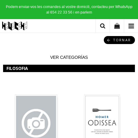
Podem enviar-vos les comandes al vostre domicili, contacteu per WhatsApp
al 654 22 33 56 i en parlem
TORNAR
VER CATEGORÍAS
FILOSOFIA