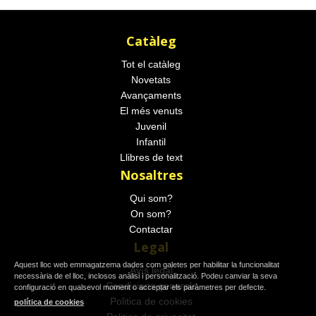
Catàleg
Tot el catàleg
Novetats
Avançaments
El més venuts
Juvenil
Infantil
Llibres de text
Nosaltres
Qui som?
On som?
Contactar
Legal
Aquest lloc web emmagatzema dades com galetes per habilitar la funcionalitat
Avís legal
necessària de el lloc, inclosos anàlisi i personalització. Podeu canviar la seva
Condicions generals
configuració en qualsevol moment o acceptar els paràmetres per defecte.
Politica de cookies
política de cookies