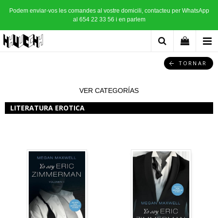
Podem enviar-vos les comandes al vostre domicili, contacteu per WhatsApp
al 654 22 33 56 i en parlem
TORNAR
VER CATEGORÍAS
LITERATURA EROTICA