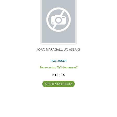
JOAN MARAGALL: UN ASSAIG
PLA, JOSEP
Sense estoc Te'l demanem?
21,00 €
AFEGIR A LA CISTELLA