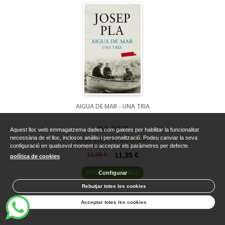
AIGUA DE MAR - UNA TRIA
PLA, JOSEP
Aquest lloc web emmagatzema dades com galetes per habilitar la funcionalitat
necessària de el lloc, inclosos anàlisi i personalització. Podeu canviar la seva
Sense estoc Te'l demanem?
configuració en qualsevol moment o acceptar els paràmetres per defecte.
11,95 €
11,35 €
política de cookies
AFEGIR A LA CISTELLA
Configurar
Rebutjar totes les cookies
Acceptar totes les cookies