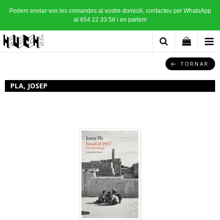
Podem enviar-vos les comandes al vostre domicili, contacteu per WhatsApp
al 654 22 33 56 i en parlem
TORNAR
PLA, JOSEP