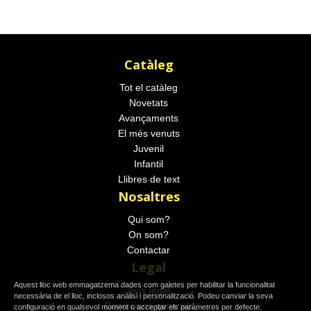
Catàleg
Tot el catàleg
Novetats
Avançaments
El més venuts
Juvenil
Infantil
Llibres de text
Nosaltres
Qui som?
On som?
Contactar
Legal
Aquest lloc web emmagatzema dades com galetes per habilitar la funcionalitat
Avís legal
necessària de el lloc, inclosos anàlisi i personalització. Podeu canviar la seva
Condicions generals
configuració en qualsevol moment o acceptar els paràmetres per defecte.