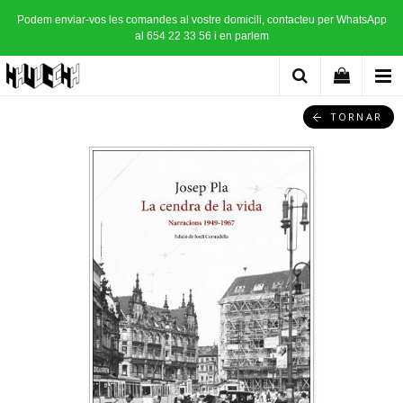
Podem enviar-vos les comandes al vostre domicili, contacteu per WhatsApp
al 654 22 33 56 i en parlem
TORNAR