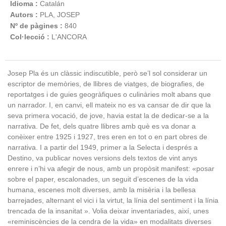
Idioma :
Catalán
Autors :
PLA, JOSEP
Nº de pàgines :
840
Col·lecció :
L'ANCORA
Josep Pla és un clàssic indiscutible, però se’l sol considerar un
escriptor de memòries, de llibres de viatges, de biografies, de
reportatges i de guies geogràfiques o culinàries molt abans que
un narrador. I, en canvi, ell mateix no es va cansar de dir que la
seva primera vocació, de jove, havia estat la de dedicar-se a la
narrativa. De fet, dels quatre llibres amb què es va donar a
conèixer entre 1925 i 1927, tres eren en tot o en part obres de
narrativa. I a partir del 1949, primer a la Selecta i després a
Destino, va publicar noves versions dels textos de vint anys
enrere i n’hi va afegir de nous, amb un propòsit manifest: «posar
sobre el paper, escalonades, un seguit d’escenes de la vida
humana, escenes molt diverses, amb la misèria i la bellesa
barrejades, alternant el vici i la virtut, la línia del sentiment i la línia
trencada de la insanitat ». Volia deixar inventariades, així, unes
«reminiscències de la cendra de la vida» en modalitats diverses