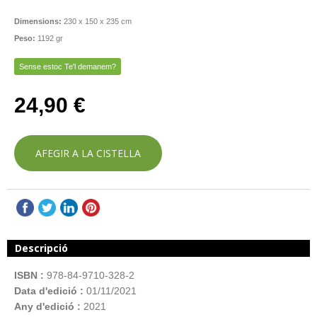
Dimensions:
230 x 150 x 235 cm
Peso:
1192 gr
Sense estoc Te'l demanem?
24,90 €
AFEGIR A LA CISTELLA
Descripció
ISBN :
978-84-9710-328-2
Data d'edició :
01/11/2021
Any d'edició :
2021