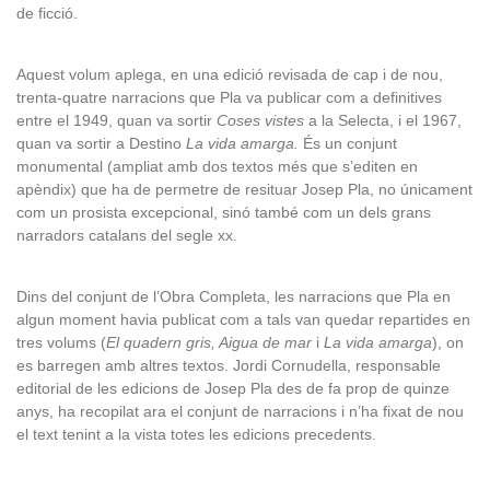
de ficció.
Aquest volum aplega, en una edició revisada de cap i de nou,
trenta-quatre narracions que Pla va publicar com a definitives
entre el 1949, quan va sortir
Coses vistes
a la Selecta, i el 1967,
quan va sortir a Destino
La vida amarga.
És un conjunt
monumental (ampliat amb dos textos més que s’editen en
apèndix) que ha de permetre de resituar Josep Pla, no únicament
com un prosista excepcional, sinó també com un dels grans
narradors catalans del segle xx.
Dins del conjunt de l’Obra Completa, les narracions que Pla en
algun moment havia publicat com a tals van quedar repartides en
tres volums (
El quadern gris, Aigua de mar
i
La vida amarga
), on
es barregen amb altres textos. Jordi Cornudella,
responsable
editorial de les edicions de Josep Pla des de fa prop de quinze
anys, ha recopilat ara el conjunt de narracions i n’ha fixat de nou
el text tenint a la vista totes les edicions precedents.