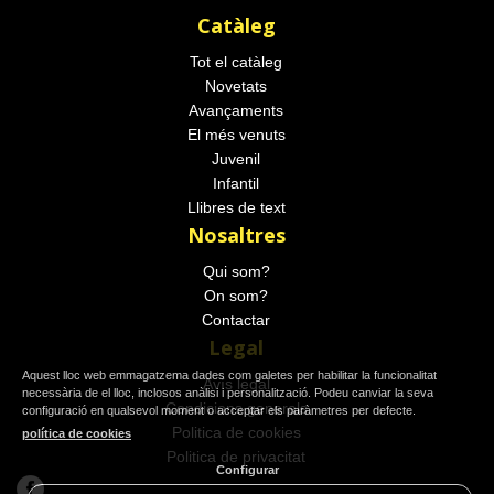
Catàleg
Tot el catàleg
Novetats
Avançaments
El més venuts
Juvenil
Infantil
Llibres de text
Nosaltres
Qui som?
On som?
Contactar
Legal
Aquest lloc web emmagatzema dades com galetes per habilitar la funcionalitat
Avís legal
necessària de el lloc, inclosos anàlisi i personalització. Podeu canviar la seva
Condicions generals
configuració en qualsevol moment o acceptar els paràmetres per defecte.
Politica de cookies
política de cookies
Politica de privacitat
Configurar