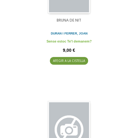
BRUNA DE NIT
DURAN I FERRER, JOAN
Sense estoc Te'l demanem?
9,00 €
AFEGIR A LA CISTELLA