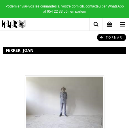
Podem enviar-vos les comandes al vostre domicili, contacteu per WhatsApp
al 654 22 33 56 i en parlem
TORNAR
FERRER, JOAN