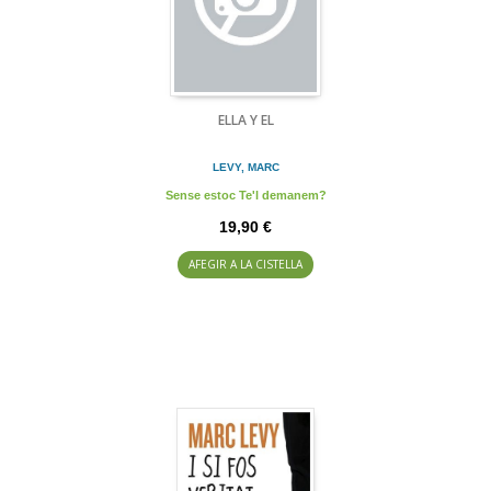
ELLA Y EL
LEVY, MARC
Sense estoc Te'l demanem?
19,90 €
AFEGIR A LA CISTELLA