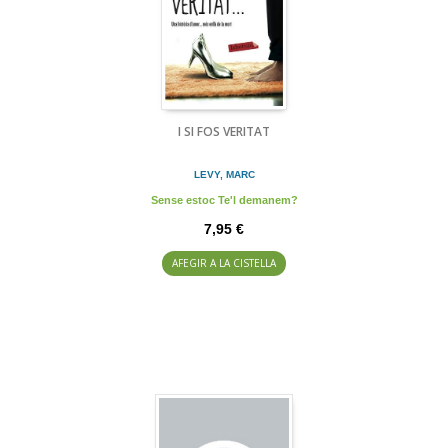
I SI FOS VERITAT
LEVY, MARC
Sense estoc Te'l demanem?
7,95 €
AFEGIR A LA CISTELLA