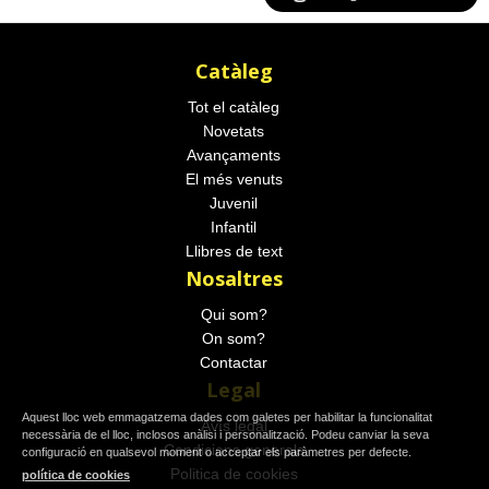
Catàleg
Tot el catàleg
Novetats
Avançaments
El més venuts
Juvenil
Infantil
Llibres de text
Nosaltres
Qui som?
On som?
Contactar
Legal
Aquest lloc web emmagatzema dades com galetes per habilitar la funcionalitat
Avís legal
necessària de el lloc, inclosos anàlisi i personalització. Podeu canviar la seva
Condicions generals
configuració en qualsevol moment o acceptar els paràmetres per defecte.
Politica de cookies
política de cookies