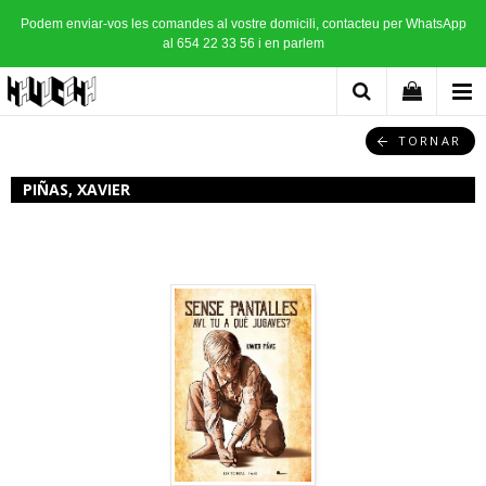
Podem enviar-vos les comandes al vostre domicili, contacteu per WhatsApp
al 654 22 33 56 i en parlem
TORNAR
PIÑAS, XAVIER