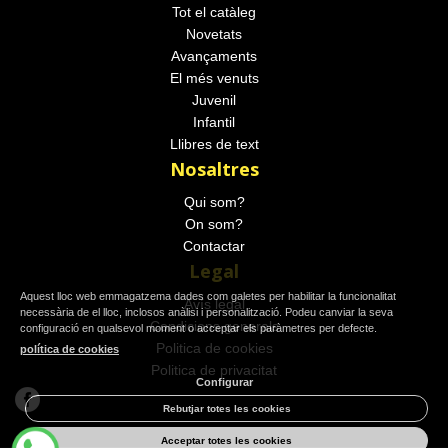
Tot el catàleg
Novetats
Avançaments
El més venuts
Juvenil
Infantil
Llibres de text
Nosaltres
Qui som?
On som?
Contactar
Legal
Aquest lloc web emmagatzema dades com galetes per habilitar la funcionalitat
Avís legal
necessària de el lloc, inclosos anàlisi i personalització. Podeu canviar la seva
Condicions generals
configuració en qualsevol moment o acceptar els paràmetres per defecte.
Politica de cookies
política de cookies
Politica de privacitat
Configurar
Rebutjar totes les cookies
Acceptar totes les cookies