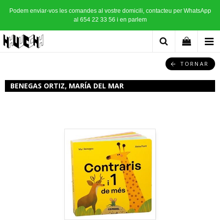
Podem enviar-vos les comandes al vostre domicili, contacteu per WhatsApp
al 654 22 33 56 i en parlem
TORNAR
BENEGAS ORTIZ, MARÍA DEL MAR