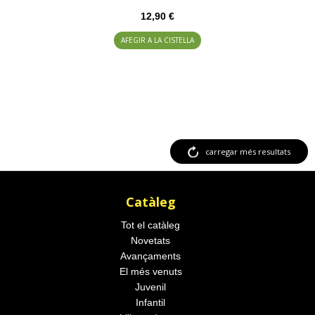
12,90 €
AFEGIR A LA CISTELLA
carregar més resultats
Catàleg
Tot el catàleg
Novetats
Avançaments
El més venuts
Juvenil
Infantil