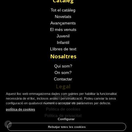
Catàleg
Tot el catàleg
Novetats
Avançaments
El més venuts
Juvenil
Infantil
Llibres de text
Nosaltres
Qui som?
On som?
Contactar
Legal
Aquest lloc web emmagatzema dades com galetes per habilitar la funcionalitat
Avís legal
necessària de el lloc, inclosos anàlisi i personalització. Podeu canviar la seva
Condicions generals
configuració en qualsevol moment o acceptar els paràmetres per defecte.
Politica de cookies
política de cookies
Politica de privacitat
Configurar
Rebutjar totes les cookies