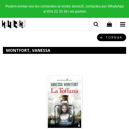
Podem enviar-vos les comandes al vostre domicili, contacteu per WhatsApp
al 654 22 33 56 i en parlem
TORNAR
MONTFORT, VANESSA