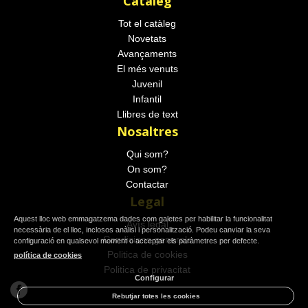
Catàleg
Tot el catàleg
Novetats
Avançaments
El més venuts
Juvenil
Infantil
Llibres de text
Nosaltres
Qui som?
On som?
Contactar
Legal
Aquest lloc web emmagatzema dades com galetes per habilitar la funcionalitat
Avís legal
necessària de el lloc, inclosos anàlisi i personalització. Podeu canviar la seva
Condicions generals
configuració en qualsevol moment o acceptar els paràmetres per defecte.
Politica de cookies
política de cookies
Politica de privacitat
Configurar
Rebutjar totes les cookies