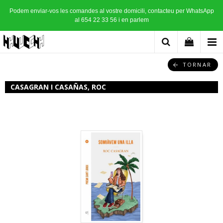
Podem enviar-vos les comandes al vostre domicili, contacteu per WhatsApp
al 654 22 33 56 i en parlem
TORNAR
CASAGRAN I CASAÑAS, ROC