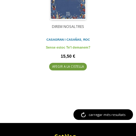
DIREM NOSALTRES
CASAGRAN I CASAÑAS, ROC
Sense estoc Te'l demanem?
15,50 €
AFEGIR A LA CISTELLA
carregar més resultats