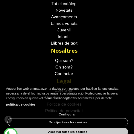
Tot el catàleg
Novetats
Avançaments
El més venuts
Juvenil
Infantil
Llibres de text
Nosaltres
Qui som?
On som?
Contactar
Legal
Aquest lloc web emmagatzema dades com galetes per habilitar la funcionalitat
Avís legal
necessària de el lloc, inclosos anàlisi i personalització. Podeu canviar la seva
Condicions generals
configuració en qualsevol moment o acceptar els paràmetres per defecte.
Politica de cookies
política de cookies
Politica de privacitat
Configurar
Rebutjar totes les cookies
Acceptar totes les cookies