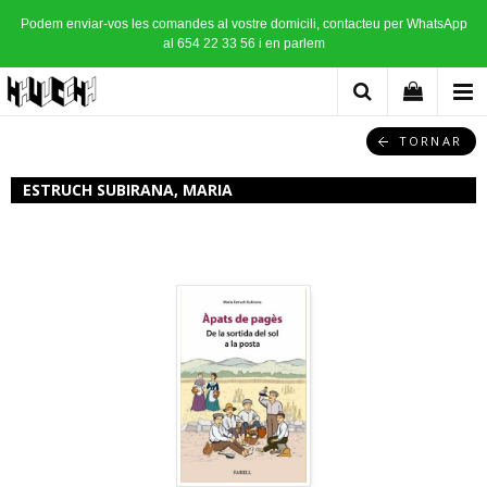
Podem enviar-vos les comandes al vostre domicili, contacteu per WhatsApp
al 654 22 33 56 i en parlem
TORNAR
ESTRUCH SUBIRANA, MARIA