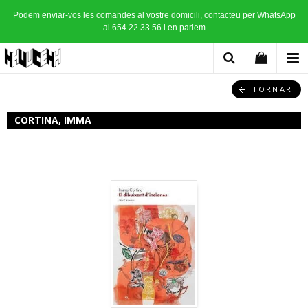
Podem enviar-vos les comandes al vostre domicili, contacteu per WhatsApp
al 654 22 33 56 i en parlem
TORNAR
CORTINA, IMMA