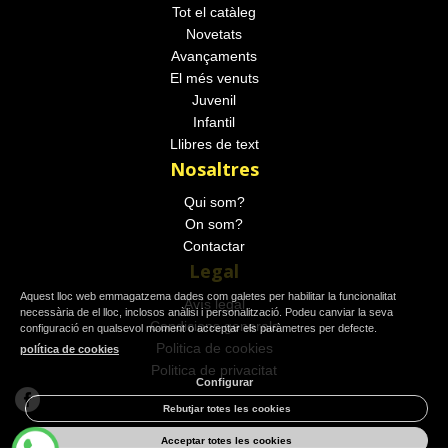
Tot el catàleg
Novetats
Avançaments
El més venuts
Juvenil
Infantil
Llibres de text
Nosaltres
Qui som?
On som?
Contactar
Legal
Aquest lloc web emmagatzema dades com galetes per habilitar la funcionalitat
Avís legal
necessària de el lloc, inclosos anàlisi i personalització. Podeu canviar la seva
Condicions generals
configuració en qualsevol moment o acceptar els paràmetres per defecte.
Politica de cookies
política de cookies
Politica de privacitat
Configurar
Rebutjar totes les cookies
Acceptar totes les cookies