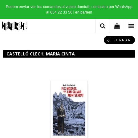
Podem enviar-vos les comandes al vostre domicili, contacteu per WhatsApp
al 654 22 33 56 i en parlem
TORNAR
CASTELLÓ CLECH, MARIA CINTA