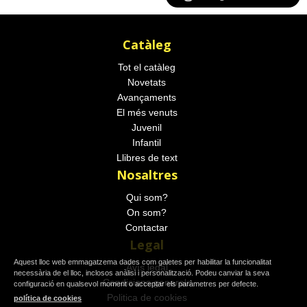
Catàleg
Tot el catàleg
Novetats
Avançaments
El més venuts
Juvenil
Infantil
Llibres de text
Nosaltres
Qui som?
On som?
Contactar
Legal
Aquest lloc web emmagatzema dades com galetes per habilitar la funcionalitat
Avís legal
necessària de el lloc, inclosos anàlisi i personalització. Podeu canviar la seva
Condicions generals
configuració en qualsevol moment o acceptar els paràmetres per defecte.
Politica de cookies
política de cookies