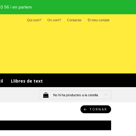
3 56 i en parlem
Qui som?
On som?
Contactar
El meu compte
il 
Llibres de text
No hi ha productes a la cistella
TORNAR