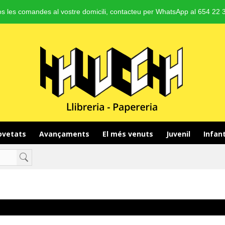
s les comandes al vostre domicili, contacteu per WhatsApp al 654 22 3
vetats 
Avançaments 
El més venuts 
Juvenil 
Infant