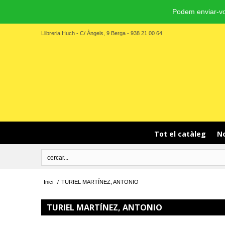
Podem enviar-vo
Llibreria Huch - C/ Àngels, 9 Berga - 938 21 00 64
Tot el catàleg
No
Inici
/
TURIEL MARTÍNEZ, ANTONIO
TURIEL MARTÍNEZ, ANTONIO