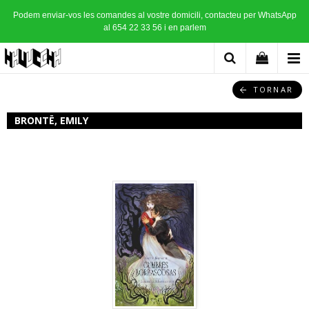
Podem enviar-vos les comandes al vostre domicili, contacteu per WhatsApp
al 654 22 33 56 i en parlem
TORNAR
BRONTË, EMILY