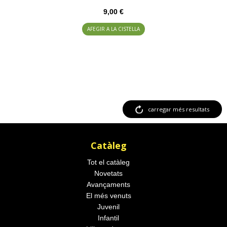
9,00 €
AFEGIR A LA CISTELLA
carregar més resultats
Catàleg
Tot el catàleg
Novetats
Avançaments
El més venuts
Juvenil
Infantil