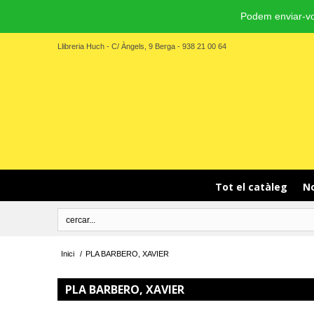
Podem enviar-vo
Llibreria Huch - C/ Àngels, 9 Berga - 938 21 00 64
Tot el catàleg
No
Inici
/
PLA BARBERO, XAVIER
PLA BARBERO, XAVIER