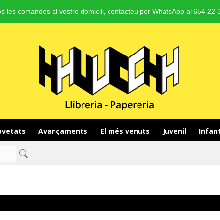
s les comandes al vostre domicili, contacteu per WhatsApp al 654 22 3
vetats 
Avançaments 
El més venuts 
Juvenil 
Infant