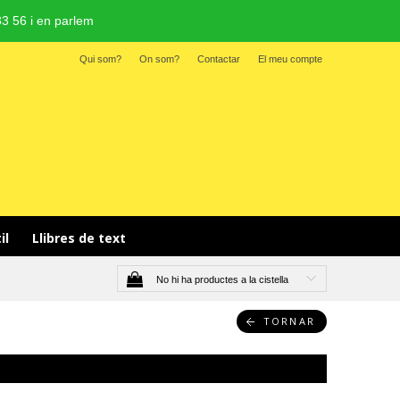
3 56 i en parlem
Qui som?
On som?
Contactar
El meu compte
il 
Llibres de text
No hi ha productes a la cistella
TORNAR