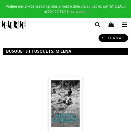
Podem enviar-vos les comandes al vostre domicili, contacteu per WhatsApp
al 654 22 33 56 i en parlem
TORNAR
BUSQUETS I TUSQUETS, MILENA