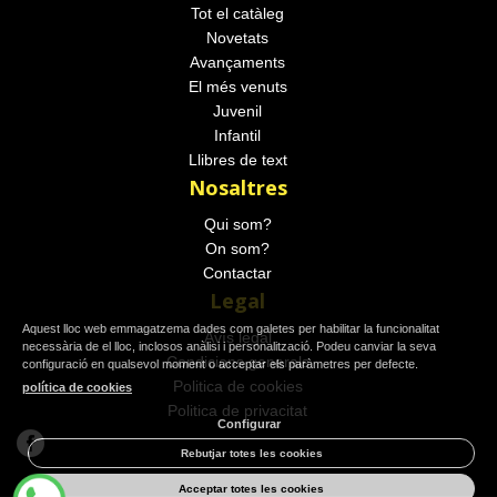
Tot el catàleg
Novetats
Avançaments
El més venuts
Juvenil
Infantil
Llibres de text
Nosaltres
Qui som?
On som?
Contactar
Legal
Aquest lloc web emmagatzema dades com galetes per habilitar la funcionalitat
Avís legal
necessària de el lloc, inclosos anàlisi i personalització. Podeu canviar la seva
Condicions generals
configuració en qualsevol moment o acceptar els paràmetres per defecte.
Politica de cookies
política de cookies
Politica de privacitat
Configurar
Rebutjar totes les cookies
Acceptar totes les cookies