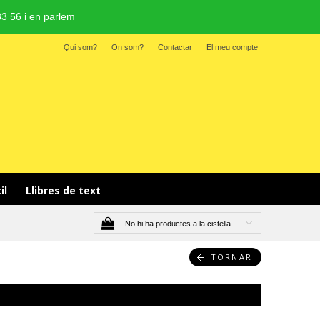
3 56 i en parlem
Qui som?
On som?
Contactar
El meu compte
il 
Llibres de text
No hi ha productes a la cistella
TORNAR