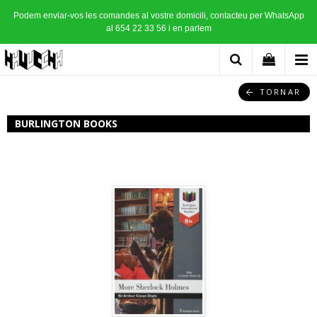
Podem enviar-vos les comandes al vostre domicili, contacteu per WhatsApp
al 654 22 33 56 i en parlem
TORNAR
BURLINGTON BOOKS