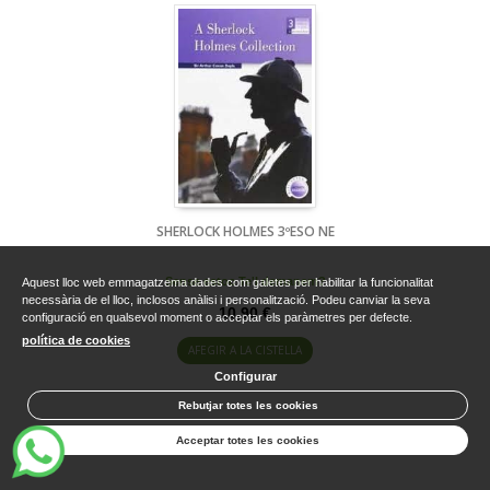
SHERLOCK HOLMES 3ºESO NE
Sense estoc Te'l demanem?
Aquest lloc web emmagatzema dades com galetes per habilitar la funcionalitat
necessària de el lloc, inclosos anàlisi i personalització. Podeu canviar la seva
10,90 €
configuració en qualsevol moment o acceptar els paràmetres per defecte.
política de cookies
AFEGIR A LA CISTELLA
Configurar
Rebutjar totes les cookies
Acceptar totes les cookies