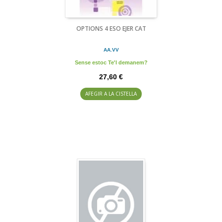
OPTIONS 4 ESO EJER CAT
AA.VV
Sense estoc Te'l demanem?
27,60 €
AFEGIR A LA CISTELLA