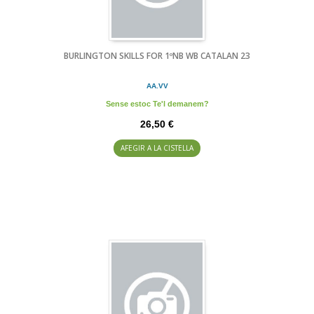
BURLINGTON SKILLS FOR 1ºNB WB CATALAN 23
AA.VV
Sense estoc Te'l demanem?
26,50 €
AFEGIR A LA CISTELLA