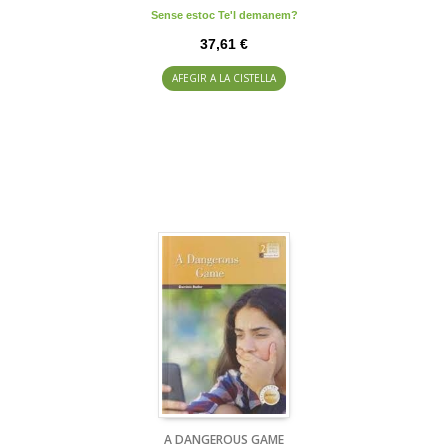
Sense estoc Te'l demanem?
37,61 €
AFEGIR A LA CISTELLA
A DANGEROUS GAME