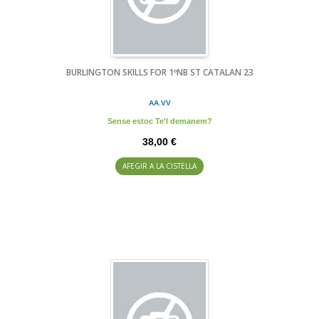
BURLINGTON SKILLS FOR 1ºNB ST CATALAN 23
AA.VV
Sense estoc Te'l demanem?
38,00 €
AFEGIR A LA CISTELLA