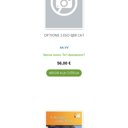
OPTIONS 2 ESO EJER CAT
AA.VV
Sense estoc Te'l demanem?
56,00 €
AFEGIR A LA CISTELLA