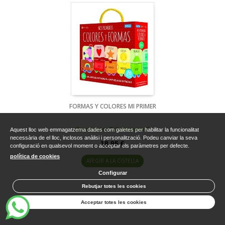
FORMAS Y COLORES MI PRIMER
Sense estoc Te'l demanem?
Aquest lloc web emmagatzema dades com galetes per habilitar la funcionalitat
necessària de el lloc, inclosos anàlisi i personalització. Podeu canviar la seva
18,95 €
configuració en qualsevol moment o acceptar els paràmetres per defecte.
política de cookies
AFEGIR A LA CISTELLA
Configurar
Rebutjar totes les cookies
Acceptar totes les cookies