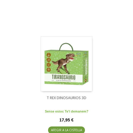
T REX DINOSAURIOS 3D
Sense estoc Te'l demanem?
17,95 €
AFEGIR A LA CISTELLA