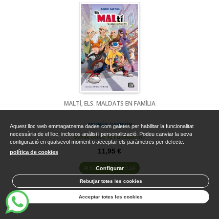
MALTÍ, ELS. MALDATS EN FAMÍLIA
ANDRÉS CARRIÓN
Aquest lloc web emmagatzema dades com galetes per habilitar la funcionalitat
necessària de el lloc, inclosos anàlisi i personalització. Podeu canviar la seva
Sense estoc Te'l demanem?
configuració en qualsevol moment o acceptar els paràmetres per defecte.
11,95 €
política de cookies
AFEGIR A LA CISTELLA
Configurar
Rebutjar totes les cookies
Acceptar totes les cookies