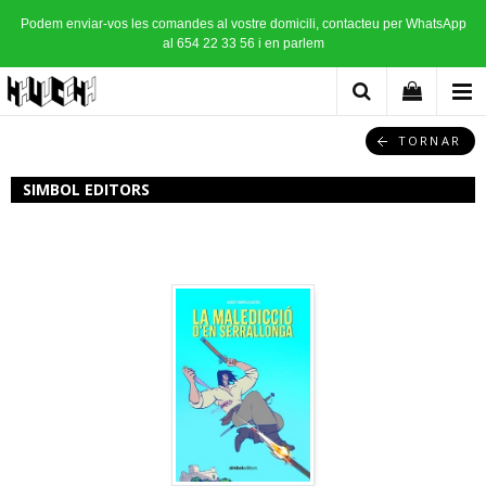
Podem enviar-vos les comandes al vostre domicili, contacteu per WhatsApp
al 654 22 33 56 i en parlem
TORNAR
SIMBOL EDITORS