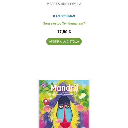
MARE ÉS UN LLOP!, LA
ILAN BRENMAN
Sense estoc Te'l demanem?
17,50 €
AFEGIR A LA CISTELLA