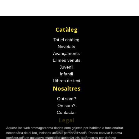
Catàleg
Tot el catàleg
Novetats
Avançaments
El més venuts
Juvenil
Infantil
Llibres de text
Nosaltres
Qui som?
On som?
Contactar
Legal
Aquest lloc web emmagatzema dades com galetes per habilitar la funcionalitat
Avís legal
necessària de el lloc, inclosos anàlisi i personalització. Podeu canviar la seva
Condicions generals
configuració en qualsevol moment o acceptar els paràmetres per defecte.