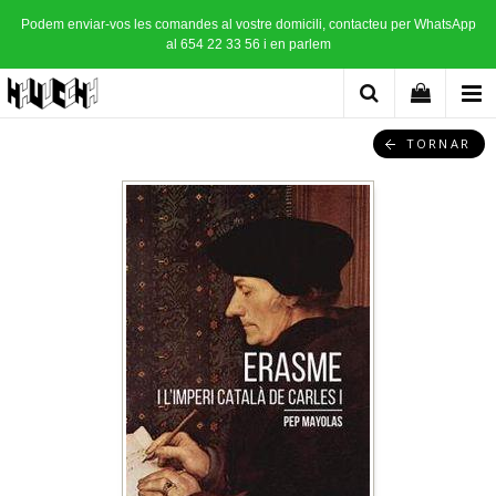
Podem enviar-vos les comandes al vostre domicili, contacteu per WhatsApp
al 654 22 33 56 i en parlem
TORNAR