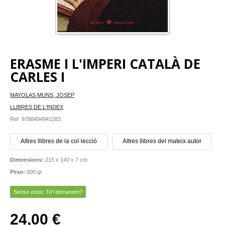
ERASME I L'IMPERI CATALÀ DE
CARLES I
MAYOLAS MUNS, JOSEP
LLIBRES DE L'INDEX
Ref. 9788494941283
Altres llibres de la col·lecció
Altres llibres del mateix autor
Dimensions:
215 x 140 x 7 cm
Peso:
600 gr
Sense estoc Te'l demanem?
24,00 €