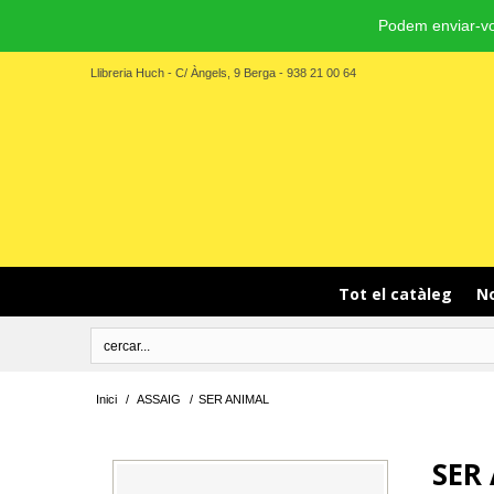
Podem enviar-vo
Llibreria Huch - C/ Àngels, 9 Berga - 938 21 00 64
Tot el catàleg
No
Inici
/
ASSAIG
/
SER ANIMAL
SER