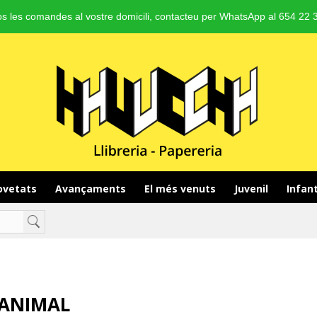
s les comandes al vostre domicili, contacteu per WhatsApp al 654 22 3
vetats 
Avançaments 
El més venuts 
Juvenil 
Infant
 ANIMAL