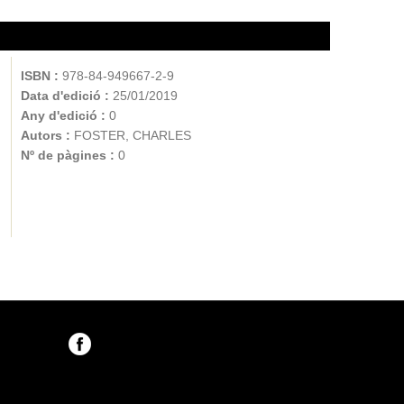
ISBN :
978-84-949667-2-9
Data d'edició :
25/01/2019
Any d'edició :
0
Autors :
FOSTER, CHARLES
Nº de pàgines :
0