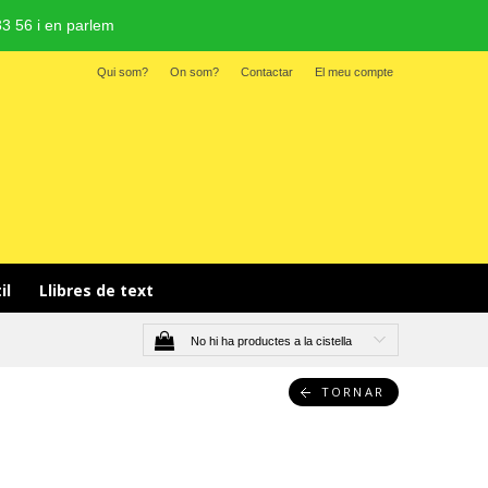
3 56 i en parlem
Qui som?
On som?
Contactar
El meu compte
il 
Llibres de text
No hi ha productes a la cistella
TORNAR