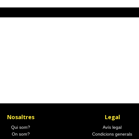
Nosaltres
Legal
Qui som?
Avís legal
On som?
Condicions generals