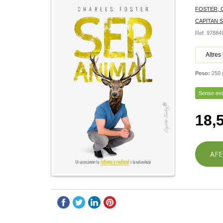
FOSTER, 
CAPITAN 
Ref. 9788
Altres
Peso:
250 
Sense es
18,
AFE