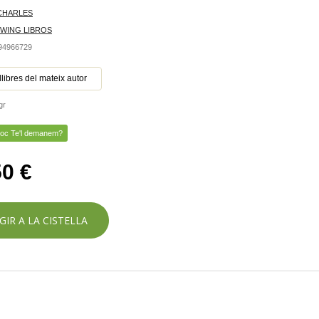
CHARLES
SWING LIBROS
494966729
 llibres del mateix autor
gr
toc Te'l demanem?
50 €
GIR A LA CISTELLA