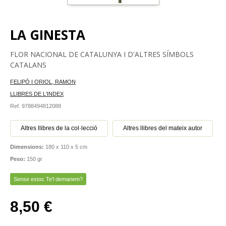
LA GINESTA
FLOR NACIONAL DE CATALUNYA I D'ALTRES SÍMBOLS
CATALANS
FELIPÓ I ORIOL, RAMON
LLIBRES DE L'INDEX
Ref. 9788494812088
Altres llibres de la col·lecció
Altres llibres del mateix autor
Dimensions:
180 x 110 x 5 cm
Peso:
150 gr
Sense estoc Te'l demanem?
8,50 €