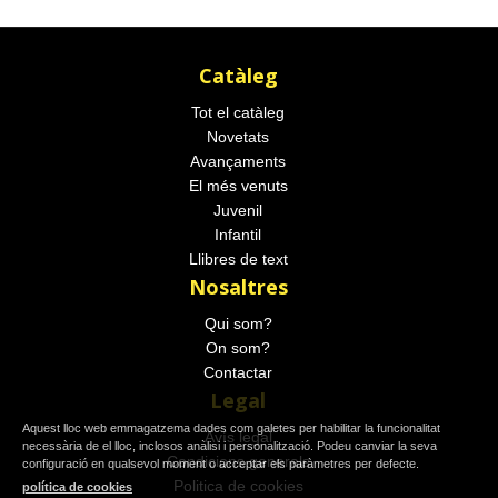
Catàleg
Tot el catàleg
Novetats
Avançaments
El més venuts
Juvenil
Infantil
Llibres de text
Nosaltres
Qui som?
On som?
Contactar
Legal
Aquest lloc web emmagatzema dades com galetes per habilitar la funcionalitat
Avís legal
necessària de el lloc, inclosos anàlisi i personalització. Podeu canviar la seva
Condicions generals
configuració en qualsevol moment o acceptar els paràmetres per defecte.
Politica de cookies
política de cookies