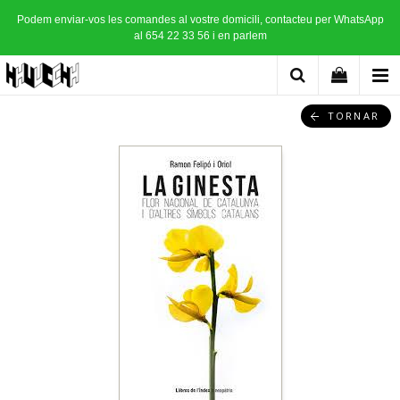
Podem enviar-vos les comandes al vostre domicili, contacteu per WhatsApp
al 654 22 33 56 i en parlem
TORNAR