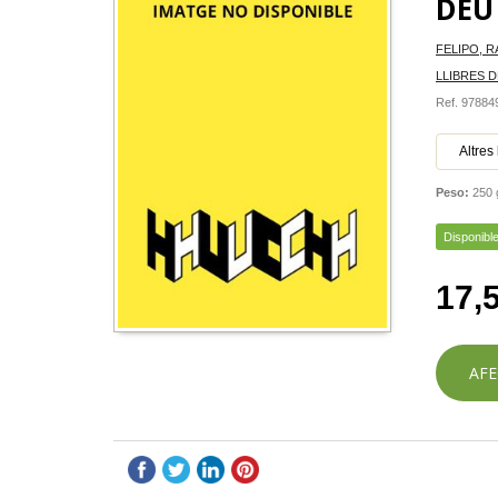
DEU
FELIPO, 
LLIBRES D
Ref. 9788
Altres
Peso:
250 
Disponibl
17,
AFE