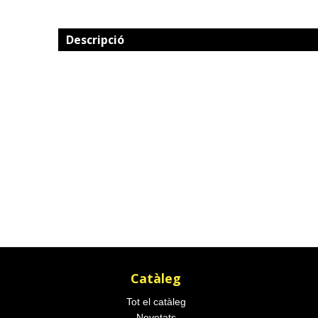
Descripció
Catàleg
Tot el catàleg
Novetats