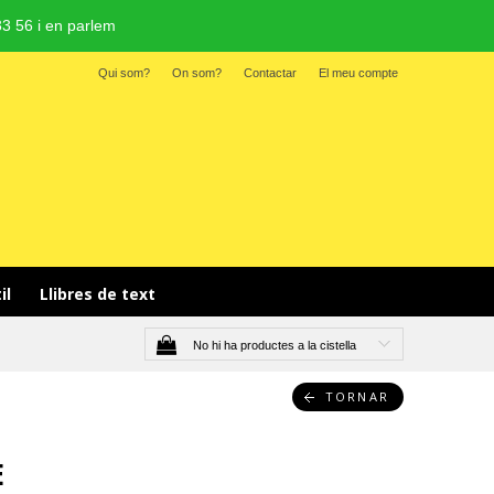
3 56 i en parlem
Qui som?
On som?
Contactar
El meu compte
il 
Llibres de text
No hi ha productes a la cistella
TORNAR
E