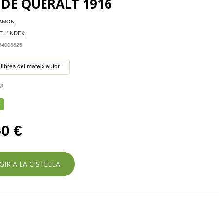
 DE QUERALT 1916
RAMON
E L'INDEX
494008825
 llibres del mateix autor
gr
e
50 €
GIR A LA CISTELLA