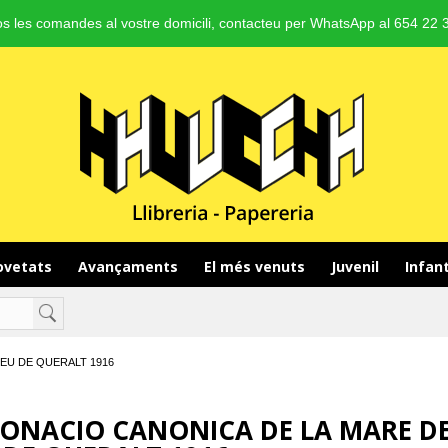
s les comandes al vostre domicili, contacteu per WhatsApp al 654 22 3
vetats 
Avançaments 
El més venuts 
Juvenil 
Infant
EU DE QUERALT 1916
ONACIO CANONICA DE LA MARE D