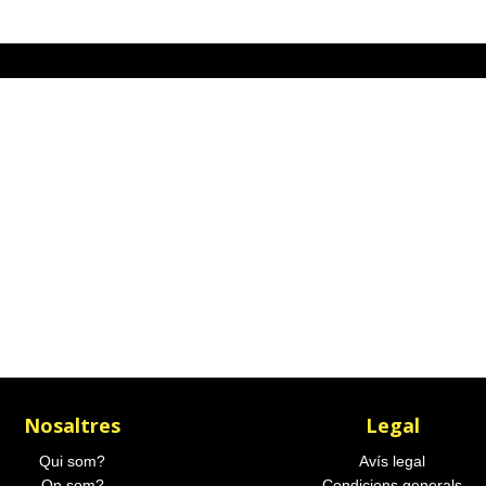
Nosaltres
Legal
Qui som?
Avís legal
On som?
Condicions generals