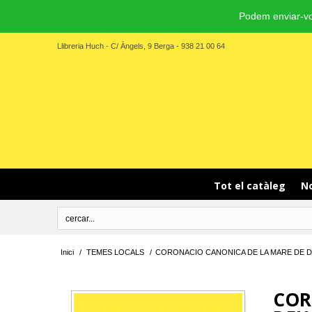
Podem enviar-vo
Llibreria Huch - C/ Àngels, 9 Berga - 938 21 00 64
Tot el catàleg
No
Inici
/
TEMES LOCALS
/
CORONACIO CANONICA DE LA MARE DE D
COR