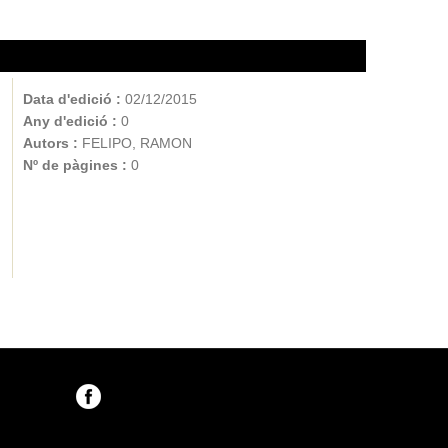
Data d'edició :
02/12/2015
Any d'edició :
0
Autors :
FELIPO, RAMON
Nº de pàgines :
0