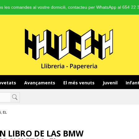
s les comandes al vostre domicili, contacteu per WhatsApp al 654 22 3
vetats 
Avançaments 
El més venuts 
Juvenil 
Infant
, EL
N LIBRO DE LAS BMW