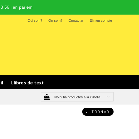
3 56 i en parlem
Qui som?
On som?
Contactar
El meu compte
il 
Llibres de text
No hi ha productes a la cistella
TORNAR