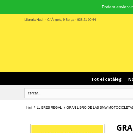
Podem enviar-vo
Llibreria Huch - C/ Àngels, 9 Berga - 938 21 00 64
Tot el catàleg
No
Inici
/
LLIBRES REGAL
/
GRAN LIBRO DE LAS BMW MOTOCICLETAS
GRA