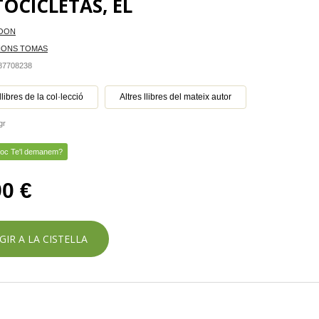
OCICLETAS, EL
LOON
IONS TOMAS
387708238
llibres de la col·lecció
Altres llibres del mateix autor
gr
toc Te'l demanem?
90 €
GIR A LA CISTELLA