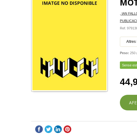
MOT
, IAN FAL
PUBLICAC
Ref. 9791
Altres 
Peso:
250 
Sense es
44,
AFE