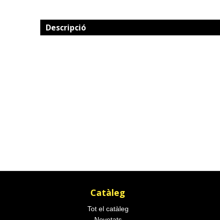
Descripció
Catàleg
Tot el catàleg
Novetats