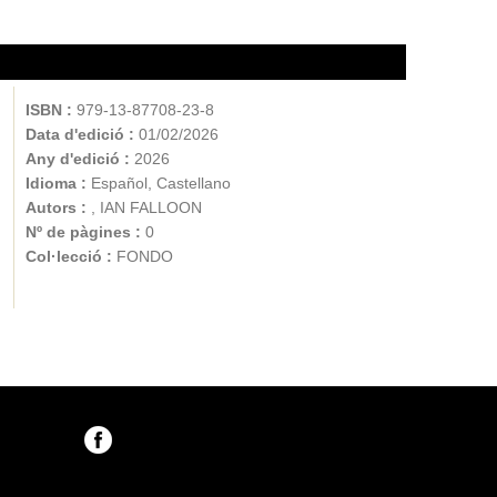
ISBN :
979-13-87708-23-8
Data d'edició :
01/02/2026
Any d'edició :
2026
Idioma :
Español, Castellano
Autors :
, IAN FALLOON
Nº de pàgines :
0
Col·lecció :
FONDO