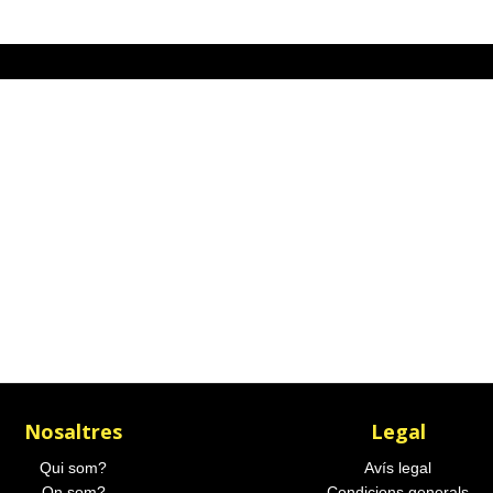
Nosaltres
Legal
Qui som?
Avís legal
On som?
Condicions generals