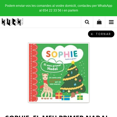
Podem enviar-vos les comandes al vostre domicili, contacteu per WhatsApp
al 654 22 33 56 i en parlem
TORNAR