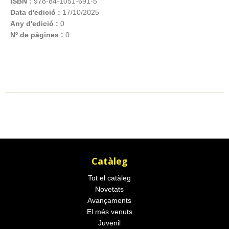
ISBN :
978-84-1051-691-5
Data d'edició :
17/10/2025
Any d'edició :
0
Nº de pàgines :
0
Catàleg
Tot el catàleg
Novetats
Avançaments
El més venuts
Juvenil