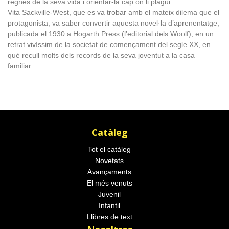
regnes de la seva vida i orientar-la cap on li plagui.
Vita Sackville-West, que es va trobar amb el mateix dilema que el
protagonista, va saber convertir aquesta novel·la d’aprenentatge,
publicada el 1930 a Hogarth Press (l’editorial dels Woolf), en un
retrat vivíssim de la societat de començament del segle XX, en
què recull molts dels records de la seva joventut a la casa
familiar.
Catàleg
Tot el catàleg
Novetats
Avançaments
El més venuts
Juvenil
Infantil
Llibres de text