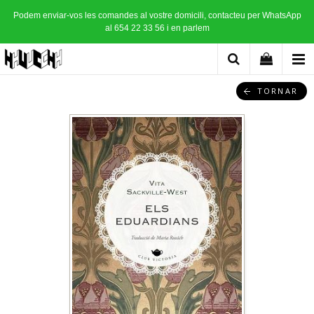
Podem enviar-vos les comandes al vostre domicili, contacteu per WhatsApp
al 654 22 33 56 i en parlem
TORNAR