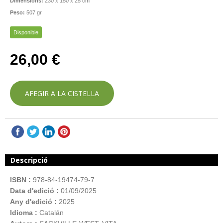
Dimensions:
230 x 150 x 25 cm
Peso:
507 gr
Disponible
26,00 €
AFEGIR A LA CISTELLA
Descripció
ISBN :
978-84-19474-79-7
Data d'edició :
01/09/2025
Any d'edició :
2025
Idioma :
Catalán