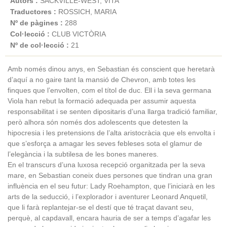
Autors :
SACKVILLE-WEST, VITA
Traductores :
ROSSICH, MARIA
Nº de pàgines :
288
Col·lecció :
CLUB VICTÒRIA
Nº de col·lecció :
21
Amb només dinou anys, en Sebastian és conscient que heretarà
d’aquí a no gaire tant la mansió de Chevron, amb totes les
finques que l’envolten, com el títol de duc. Ell i la seva germana
Viola han rebut la formació adequada per assumir aquesta
responsabilitat i se senten dipositaris d’una llarga tradició familiar,
però alhora són només dos adolescents que detesten la
hipocresia i les pretensions de l’alta aristocràcia que els envolta i
que s’esforça a amagar les seves febleses sota el glamur de
l’elegància i la subtilesa de les bones maneres.
En el transcurs d’una luxosa recepció organitzada per la seva
mare, en Sebastian coneix dues persones que tindran una gran
influència en el seu futur: Lady Roehampton, que l’iniciarà en les
arts de la seducció, i l’explorador i aventurer Leonard Anquetil,
que li farà replantejar-se el destí que té traçat davant seu,
perquè, al capdavall, encara hauria de ser a temps d’agafar les