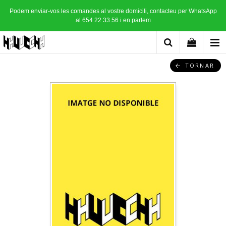
Podem enviar-vos les comandes al vostre domicili, contacteu per WhatsApp
al 654 22 33 56 i en parlem
TORNAR