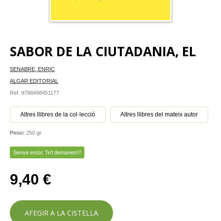
SABOR DE LA CIUTADANIA, EL
SENABRE, ENRIC
ALGAR EDITORIAL
Ref. 9788498451177
Altres llibres de la col·lecció
Altres llibres del mateix autor
Peso:
250 gr
Sense estoc Te'l demanem?
9,40 €
AFEGIR A LA CISTELLA