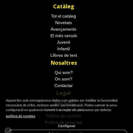
Catàleg
Tot el catàleg
Novetats
Avançaments
El més venuts
Juvenil
Infantil
Llibres de text
Nosaltres
Qui som?
On som?
Contactar
Legal
Aquest lloc web emmagatzema dades com galetes per habilitar la funcionalitat
Avís legal
necessària de el lloc, inclosos anàlisi i personalització. Podeu canviar la seva
Condicions generals
configuració en qualsevol moment o acceptar els paràmetres per defecte.
Politica de cookies
política de cookies
Politica de privacitat
Configurar