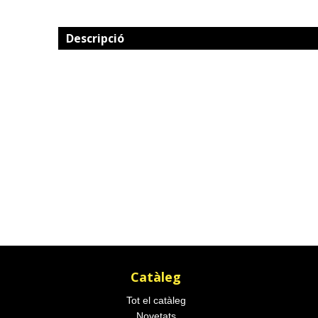
Descripció
Catàleg
Tot el catàleg
Novetats