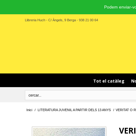
Podem enviar-vo
Llibreria Huch - C/ Àngels, 9 Berga - 938 21 00 64
Tot el catàleg
No
Inici
/
LITERATURA JUVENIL A PARTIR DELS 13 ANYS
/
VERITAT O 
VER