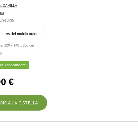
, CAMILLA
AM
417918835
 llibres del mateix autor
ns:
220 x 140 x 200 cm
gr
toc Te'l demanem?
90 €
GIR A LA CISTELLA