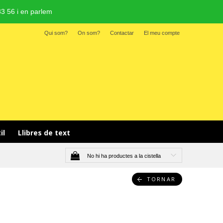
3 56 i en parlem
Qui som?
On som?
Contactar
El meu compte
il 
Llibres de text
No hi ha productes a la cistella
TORNAR