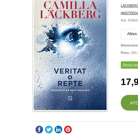
LÄCKBERG
AMSTERD
Ref. 9788
Altres
Dimensio
Peso:
250 
Sense es
17,
AFE