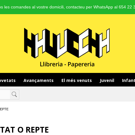
s les comandes al vostre domicili, contacteu per WhatsApp al 654 22 3
vetats 
Avançaments 
El més venuts 
Juvenil 
Infant
REPTE
ITAT O REPTE