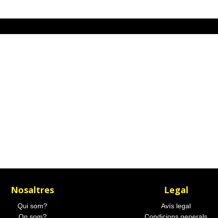
Nosaltres
Legal
Qui som?
Avís legal
On som?
Condicions generals