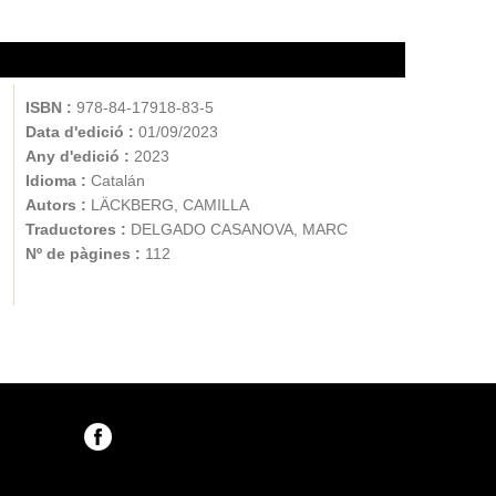
ISBN :
978-84-17918-83-5
Data d'edició :
01/09/2023
Any d'edició :
2023
Idioma :
Catalán
Autors :
LÄCKBERG, CAMILLA
Traductores :
DELGADO CASANOVA, MARC
Nº de pàgines :
112