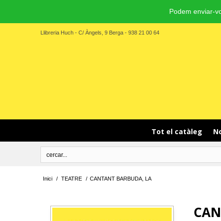
Podem enviar-vo
Llibreria Huch - C/ Àngels, 9 Berga - 938 21 00 64
Tot el catàleg
No
Inici
/
TEATRE
/
CANTANT BARBUDA, LA
CAN