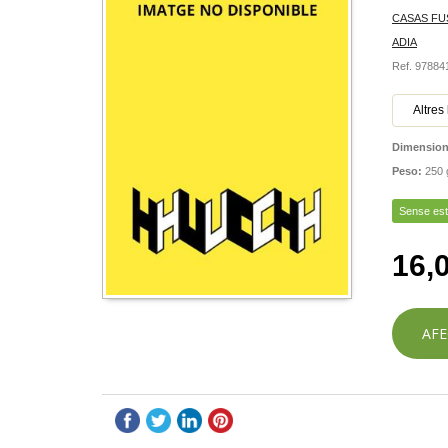
CASAS FU
ADIA
Ref. 9788
Altres 
Dimensio
Peso:
250 
Sense es
16,
AFE