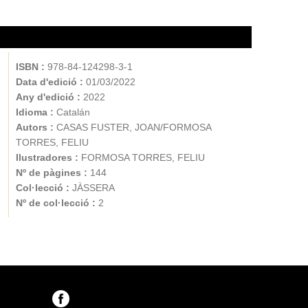
ISBN :
978-84-124298-3-1
Data d'edició :
01/03/2022
Any d'edició :
2022
Idioma :
Catalán
Autors :
CASAS FUSTER, JOAN/FORMOSA
TORRES, FELIU
Ilustradores :
FORMOSA TORRES, FELIU
Nº de pàgines :
144
Col·lecció :
JÀSSERA
Nº de col·lecció :
2