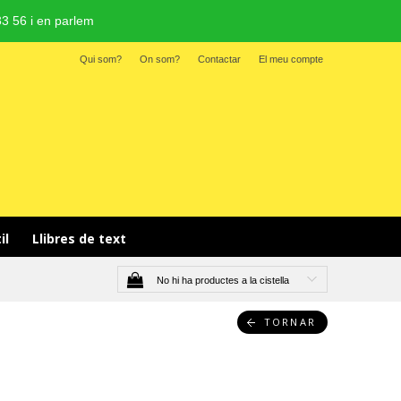
3 56 i en parlem
Qui som?
On som?
Contactar
El meu compte
il 
Llibres de text
No hi ha productes a la cistella
TORNAR