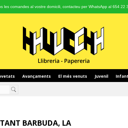
s les comandes al vostre domicili, contacteu per WhatsApp al 654 22 3
vetats 
Avançaments 
El més venuts 
Juvenil 
Infant
TANT BARBUDA, LA