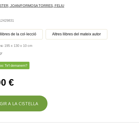
STER, JOAN/FORMOSA TORRES, FELIU
412429831
llibres de la col·lecció
Altres llibres del mateix autor
ns:
195 x 130 x 10 cm
gr
toc Te'l demanem?
00 €
GIR A LA CISTELLA