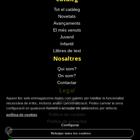
Tot el catàleg
Novetats
Avançaments
El més venuts
Juvenil
Infantil
Llibres de text
Nosaltres
Qui som?
On som?
Contactar
Legal
Aquest lloc web emmagatzema dades com galetes per habilitar la funcionalitat
Avís legal
necessària de el lloc, inclosos anàlisi i personalització. Podeu canviar la seva
Condicions generals
configuració en qualsevol moment o acceptar els paràmetres per defecte.
Politica de cookies
política de cookies
Politica de privacitat
Configurar
Rebutjar totes les cookies