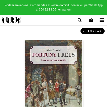
Podem enviar-vos les comandes al vostre domicili, contacteu per WhatsApp
al 654 22 33 56 i en parlem
TORNAR