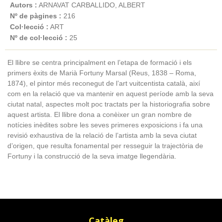
Autors :
ARNAVAT CARBALLIDO, ALBERT
Nº de pàgines :
216
Col·lecció :
ART
Nº de col·lecció :
25
El llibre se centra principalment en l’etapa de formació i els
primers èxits de Marià Fortuny Marsal (Reus, 1838 – Roma,
1874), el pintor més reconegut de l’art vuitcentista català, així
com en la relació que va mantenir en aquest període amb la seva
ciutat natal, aspectes molt poc tractats per la historiografia sobre
aquest artista. El llibre dona a conèixer un gran nombre de
notícies inèdites sobre les seves primeres exposicions i fa una
revisió exhaustiva de la relació de l’artista amb la seva ciutat
d’origen, que resulta fonamental per resseguir la trajectòria de
Fortuny i la construcció de la seva imatge llegendària.
Catàleg