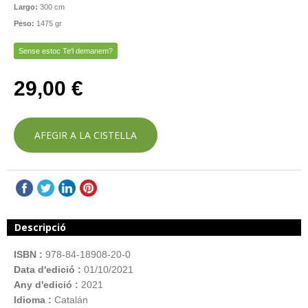
Largo:
300 cm
Peso:
1475 gr
Sense estoc Te'l demanem?
29,00 €
AFEGIR A LA CISTELLA
Descripció
ISBN :
978-84-18908-20-0
Data d'edició :
01/10/2021
Any d'edició :
2021
Idioma :
Catalán