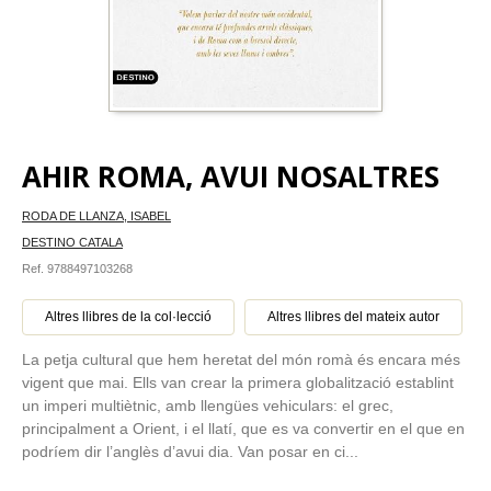
AHIR ROMA, AVUI NOSALTRES
RODA DE LLANZA, ISABEL
DESTINO CATALA
Ref. 9788497103268
Altres llibres de la col·lecció
Altres llibres del mateix autor
La petja cultural que hem heretat del món romà és encara més
vigent que mai. Ells van crear la primera globalització establint
un imperi multiètnic, amb llengües vehiculars: el grec,
principalment a Orient, i el llatí, que es va convertir en el que en
podríem dir l’anglès d’avui dia. Van posar en ci...