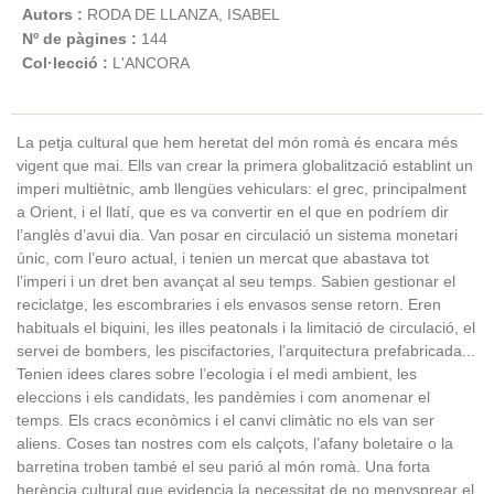
Autors :
RODA DE LLANZA, ISABEL
Nº de pàgines :
144
Col·lecció :
L'ANCORA
La petja cultural que hem heretat del món romà és encara més
vigent que mai. Ells van crear la primera globalització establint un
imperi multiètnic, amb llengües vehiculars: el grec, principalment
a Orient, i el llatí, que es va convertir en el que en podríem dir
l’anglès d’avui dia. Van posar en circulació un sistema monetari
únic, com l’euro actual, i tenien un mercat que abastava tot
l’imperi i un dret ben avançat al seu temps. Sabien gestionar el
reciclatge, les escombraries i els envasos sense retorn. Eren
habituals el biquini, les illes peatonals i la limitació de circulació, el
servei de bombers, les piscifactories, l’arquitectura prefabricada...
Tenien idees clares sobre l’ecologia i el medi ambient, les
eleccions i els candidats, les pandèmies i com anomenar el
temps. Els cracs econòmics i el canvi climàtic no els van ser
aliens. Coses tan nostres com els calçots, l’afany boletaire o la
barretina troben també el seu parió al món romà. Una forta
herència cultural que evidencia la necessitat de no menysprear el