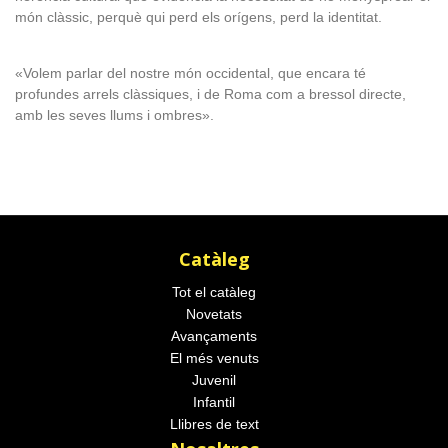
món clàssic, perquè qui perd els orígens, perd la identitat.
«Volem parlar del nostre món occidental, que encara té
profundes arrels clàssiques, i de Roma com a bressol directe,
amb les seves llums i ombres».
Catàleg
Tot el catàleg
Novetats
Avançaments
El més venuts
Juvenil
Infantil
Llibres de text