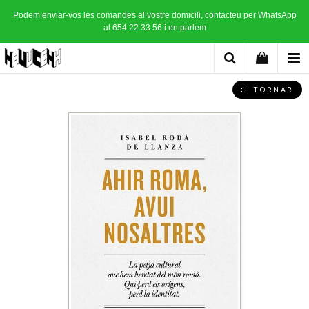
Podem enviar-vos les comandes al vostre domicili, contacteu per WhatsApp
al 654 22 33 56 i en parlem
TORNAR