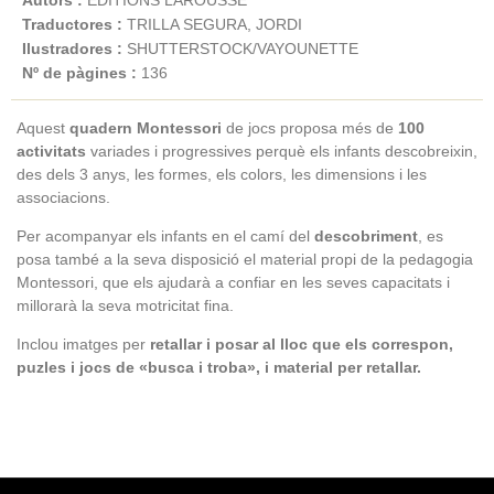
Autors :
ÉDITIONS LAROUSSE
Traductores :
TRILLA SEGURA, JORDI
Ilustradores :
SHUTTERSTOCK/VAYOUNETTE
Nº de pàgines :
136
Aquest
quadern Montessori
de jocs proposa més de
100
activitats
variades i progressives perquè els infants descobreixin,
des dels 3 anys, les formes, els colors, les dimensions i les
associacions.
Per acompanyar els infants en el camí del
descobriment
, es
posa també a la seva disposició el material propi de la pedagogia
Montessori, que els ajudarà a confiar en les seves capacitats i
millorarà la seva motricitat fina.
Inclou imatges per
retallar i posar al lloc que els correspon,
puzles i jocs de «busca i troba», i material per retallar.