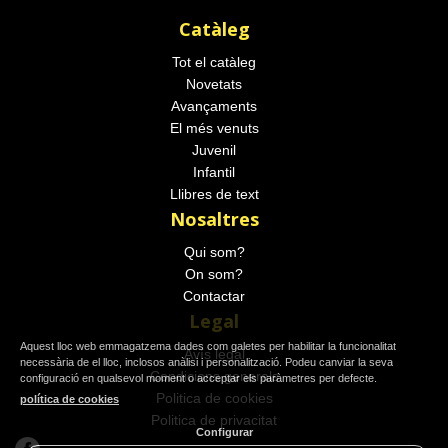
Catàleg
Tot el catàleg
Novetats
Avançaments
El més venuts
Juvenil
Infantil
Llibres de text
Nosaltres
Qui som?
On som?
Contactar
Legal
Aquest lloc web emmagatzema dades com galetes per habilitar la funcionalitat
Avís legal
necessària de el lloc, inclosos anàlisi i personalització. Podeu canviar la seva
Condicions generals
configuració en qualsevol moment o acceptar els paràmetres per defecte.
Politica de cookies
política de cookies
Politica de privacitat
Configurar