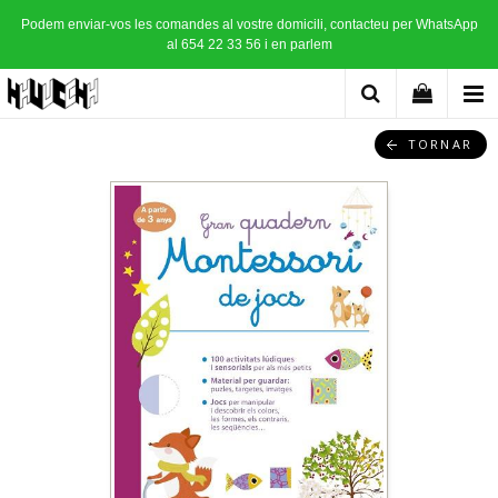
Podem enviar-vos les comandes al vostre domicili, contacteu per WhatsApp
al 654 22 33 56 i en parlem
TORNAR