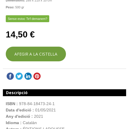
Dimensions:
285 x 215 x 10 cm
Peso:
500 gr
Sense estoc Te'l demanem?
14,50 €
AFEGIR A LA CISTELLA
Descripció
ISBN :
978-84-18473-24-1
Data d'edició :
01/05/2021
Any d'edició :
2021
Idioma :
Catalán