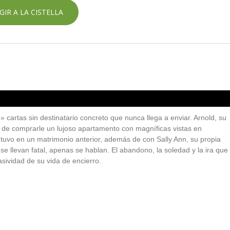
GIR A LA CISTELLA
J» cartas sin destinatario concreto que nunca llega a enviar. Arnold, su
de comprarle un lujoso apartamento con magníficas vistas en
d tuvo en un matrimonio anterior, además de con Sally Ann, su propia
se llevan fatal, apenas se hablan. El abandono, la soledad y la ira que
asividad de su vida de encierro.