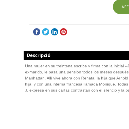
AFE
Descripció
Una mujer en su treintena escribe y firma con la inicial «
exmarido, le pasa una pensión todos los meses después 
Manhattan. Allí vive ahora con Renata, la hija que Arnol
hija, y con una interna francesa llamada Monique. Todas 
J. expresa en sus cartas contrastan con el silencio y la p