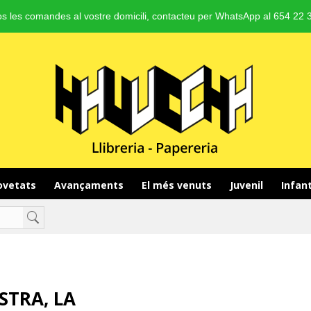
s les comandes al vostre domicili, contacteu per WhatsApp al 654 22 3
vetats 
Avançaments 
El més venuts 
Juvenil 
Infant
STRA, LA