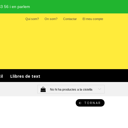
3 56 i en parlem
Qui som?
On som?
Contactar
El meu compte
il 
Llibres de text
No hi ha productes a la cistella
TORNAR