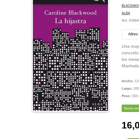
BLACKWOO
ALBA
Ref. 9788
Altres 
Una mujer
concreto
los mese
Manhattan
Ancho:
12
Largo:
200
Peso:
250 
Sense es
16,