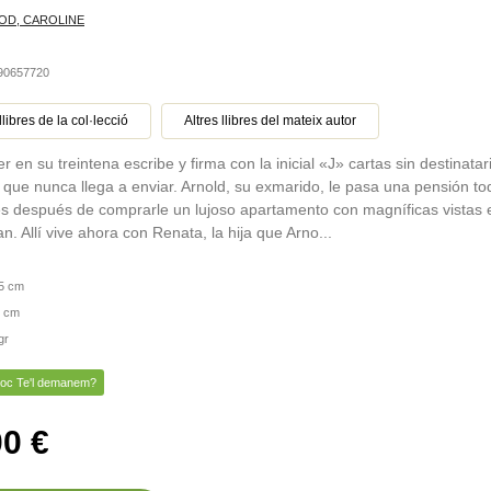
D, CAROLINE
490657720
llibres de la col·lecció
Altres llibres del mateix autor
 en su treintena escribe y firma con la inicial «J» cartas sin destinatar
 que nunca llega a enviar. Arnold, su exmarido, le pasa una pensión to
s después de comprarle un lujoso apartamento con magníficas vistas 
. Allí vive ahora con Renata, la hija que Arno...
5 cm
 cm
gr
toc Te'l demanem?
00 €