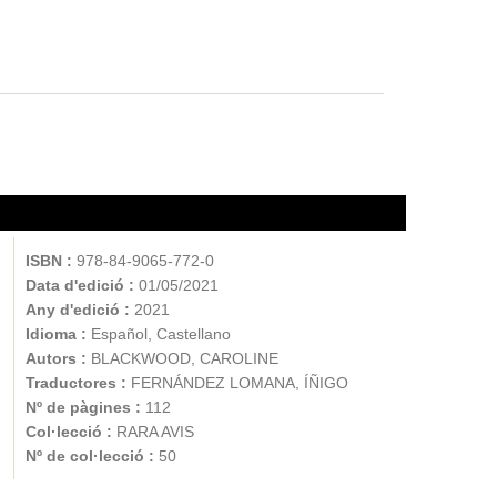
ISBN :
978-84-9065-772-0
Data d'edició :
01/05/2021
Any d'edició :
2021
Idioma :
Español, Castellano
Autors :
BLACKWOOD, CAROLINE
Traductores :
FERNÁNDEZ LOMANA, ÍÑIGO
Nº de pàgines :
112
Col·lecció :
RARA AVIS
Nº de col·lecció :
50