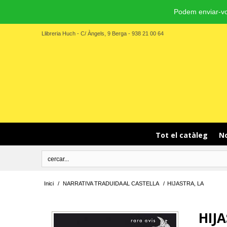
Podem enviar-vo
Llibreria Huch - C/ Àngels, 9 Berga - 938 21 00 64
Tot el catàleg
No
Inici
/
NARRATIVA TRADUIDA AL CASTELLA
/
HIJASTRA, LA
HIJA