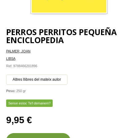
PERROS PERRITOS PEQUEÑA
ENCICLOPEDIA
PALMER, JOAN
LIBSA
Ref. 9788466201896
Altres llibres del mateix autor
Peso:
250 gr
Sense estoc Te'l demanem?
9,95 €