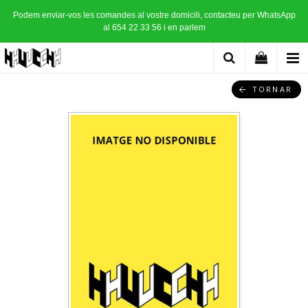
Podem enviar-vos les comandes al vostre domicili, contacteu per WhatsApp
al 654 22 33 56 i en parlem
TORNAR