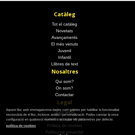
Catàleg
Tot el catàleg
Novetats
Avançaments
El més venuts
Juvenil
Infantil
Llibres de text
Nosaltres
Qui som?
On som?
Contactar
Legal
Aquest lloc web emmagatzema dades com galetes per habilitar la funcionalitat
Avís legal
necessària de el lloc, inclosos anàlisi i personalització. Podeu canviar la seva
Condicions generals
configuració en qualsevol moment o acceptar els paràmetres per defecte.
Politica de cookies
política de cookies
Politica de privacitat