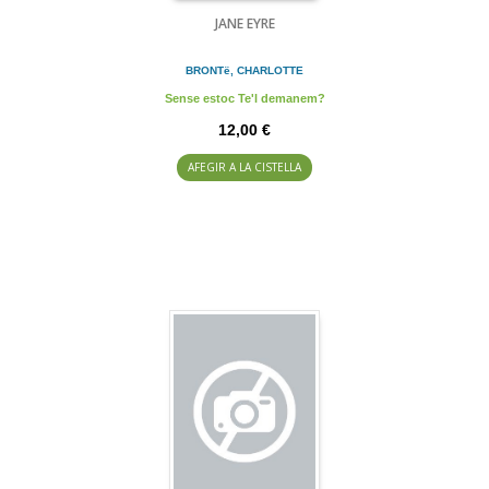
JANE EYRE
BRONTë, CHARLOTTE
Sense estoc Te'l demanem?
12,00 €
AFEGIR A LA CISTELLA