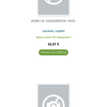
JAUME I EL CONQUERIDOR -PACK-
SALVADO, ALBERT
Sense estoc Te'l demanem?
42,97 €
AFEGIR A LA CISTELLA