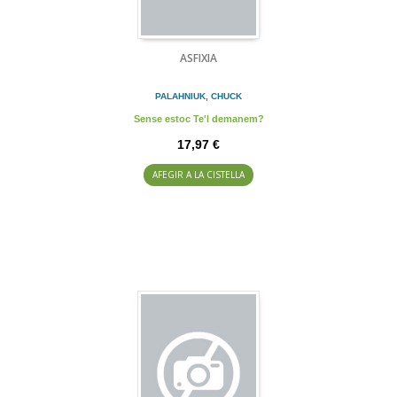
ASFIXIA
PALAHNIUK, CHUCK
Sense estoc Te'l demanem?
17,97 €
AFEGIR A LA CISTELLA