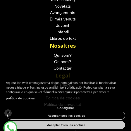
Novetats
Avançaments
El més venuts
Juvenil
Infantil
Llibres de text
Nosaltres
Qui som?
On som?
Contactar
Legal
Aquest lloc web emmagatzema dades com galetes per habilitar la funcionalitat
Avís legal
necessària de el lloc, inclosos anàlisi i personalització. Podeu canviar la seva
Condicions generals
configuració en qualsevol moment o acceptar els paràmetres per defecte.
Politica de cookies
política de cookies
Politica de privacitat
Configurar
Rebutjar totes les cookies
Acceptar totes les cookies