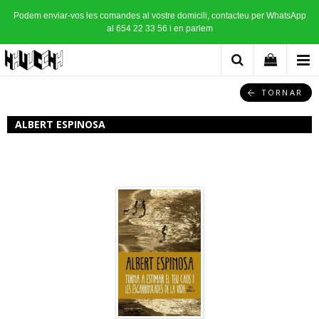
Podem enviar-vos les comandes al vostre domicili, contacteu per WhatsApp
al 654 22 33 56 i en parlem
TORNAR
ALBERT ESPINOSA