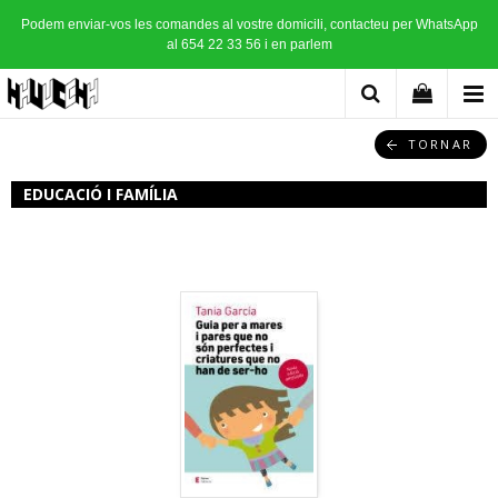
Podem enviar-vos les comandes al vostre domicili, contacteu per WhatsApp
al 654 22 33 56 i en parlem
TORNAR
EDUCACIÓ I FAMÍLIA