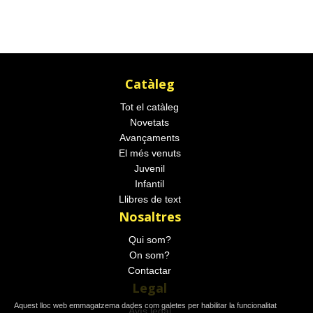
Catàleg
Tot el catàleg
Novetats
Avançaments
El més venuts
Juvenil
Infantil
Llibres de text
Nosaltres
Qui som?
On som?
Contactar
Legal
Aquest lloc web emmagatzema dades com galetes per habilitar la funcionalitat
Avís legal