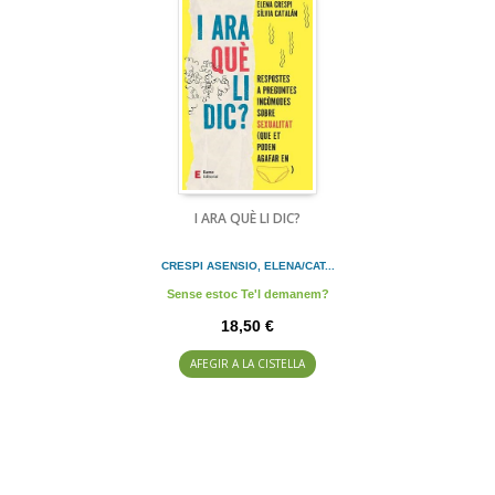
I ARA QUÈ LI DIC?
CRESPI ASENSIO, ELENA/CAT...
Sense estoc Te'l demanem?
18,50 €
AFEGIR A LA CISTELLA