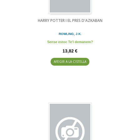
HARRY POTTER I EL PRES D'AZKABAN
ROWLING, J.K.
Sense estoc Te'l demanem?
13,82 €
AFEGIR A LA CISTELLA