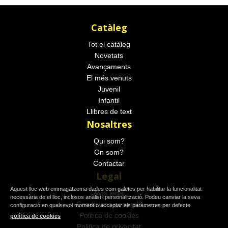
Catàleg
Tot el catàleg
Novetats
Avançaments
El més venuts
Juvenil
Infantil
Llibres de text
Nosaltres
Qui som?
On som?
Contactar
Legal
Aquest lloc web emmagatzema dades com galetes per habilitar la funcionalitat
Avís legal
necessària de el lloc, inclosos anàlisi i personalització. Podeu canviar la seva
Condicions generals
configuració en qualsevol moment o acceptar els paràmetres per defecte.
Politica de cookies
política de cookies
Politica de privacitat