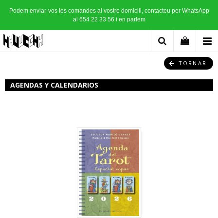
Podem enviar-vos les comandes al vostre domicili, contacteu per WhatsApp
al 654 22 33 56 i en parlem
TORNAR
AGENDAS Y CALENDARIOS