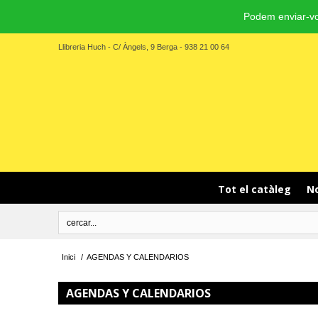
Podem enviar-vo
Llibreria Huch - C/ Àngels, 9 Berga - 938 21 00 64
Tot el catàleg
No
Inici
/
AGENDAS Y CALENDARIOS
AGENDAS Y CALENDARIOS