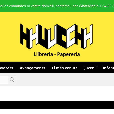
s les comandes al vostre domicili, contacteu per WhatsApp al 654 22 3
vetats 
Avançaments 
El més venuts 
Juvenil 
Infant