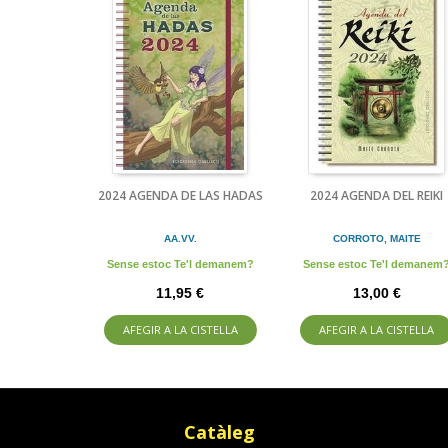
2024 AGENDA DE LAS HADAS
2024 AGENDA DEL REIKI
AA.VV.
CORROTO, MAITE
Sense estoc Te'l demanem?
Sense estoc Te'l demanem
11,95 €
13,00 €
AFEGIR A LA CISTELLA
AFEGIR A LA CISTELLA
Catàleg