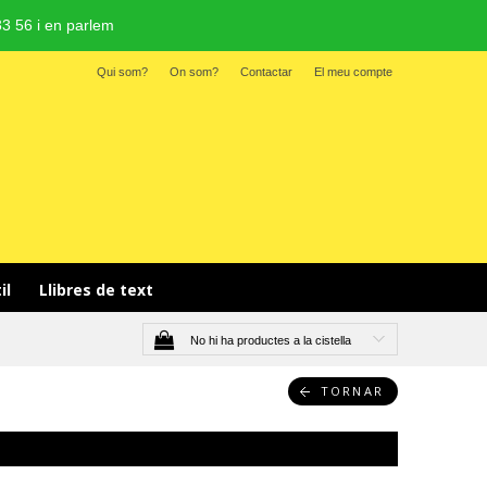
3 56 i en parlem
Qui som?
On som?
Contactar
El meu compte
il 
Llibres de text
No hi ha productes a la cistella
TORNAR