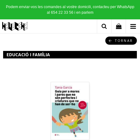
Podem enviar-vos les comandes al vostre domicili, contacteu per WhatsApp
al 654 22 33 56 i en parlem
TORNAR
EDUCACIÓ I FAMÍLIA