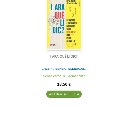
I ARA QUÈ LI DIC?
CRESPI ASENSIO, ELENA/CAT...
Sense estoc Te'l demanem?
18,50 €
AFEGIR A LA CISTELLA