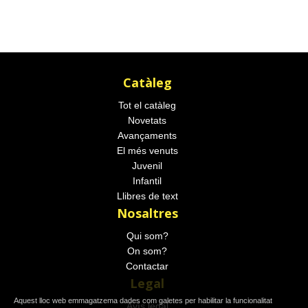
Catàleg
Tot el catàleg
Novetats
Avançaments
El més venuts
Juvenil
Infantil
Llibres de text
Nosaltres
Qui som?
On som?
Contactar
Legal
Aquest lloc web emmagatzema dades com galetes per habilitar la funcionalitat
Avís legal