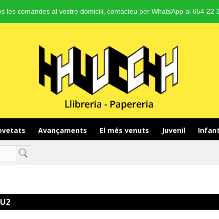
s les comandes al vostre domicili, contacteu per WhatsApp al 654 22 3
vetats 
Avançaments 
El més venuts 
Juvenil 
Infant
LU2