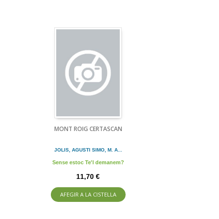
MONT ROIG CERTASCAN
JOLIS, AGUSTI SIMO, M. A...
Sense estoc Te'l demanem?
11,70 €
AFEGIR A LA CISTELLA