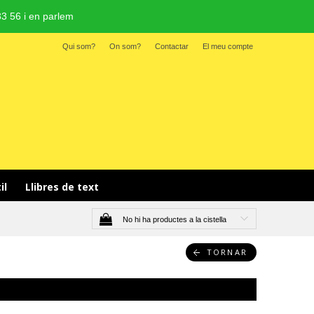
3 56 i en parlem
Qui som?
On som?
Contactar
El meu compte
il 
Llibres de text
No hi ha productes a la cistella
TORNAR