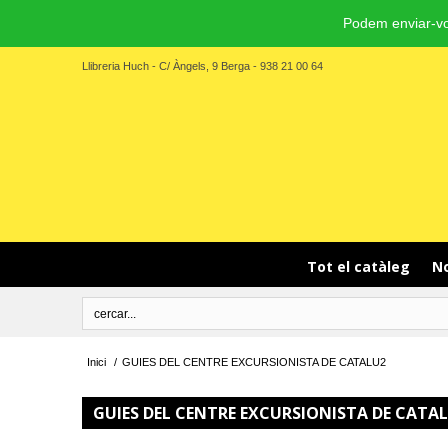
Podem enviar-vo
Llibreria Huch - C/ Àngels, 9 Berga - 938 21 00 64
Tot el catàleg
No
Inici
/
GUIES DEL CENTRE EXCURSIONISTA DE CATALU2
GUIES DEL CENTRE EXCURSIONISTA DE CATA