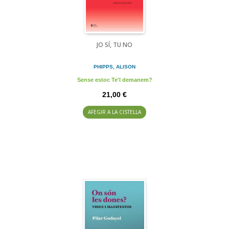
JO SÍ, TU NO
PHIPPS, ALISON
Sense estoc Te'l demanem?
21,00 €
AFEGIR A LA CISTELLA