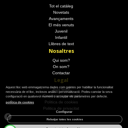
Tot el catàleg
Novetats
Avançaments
El més venuts
Juvenil
Infantil
Llibres de text
Nosaltres
Qui som?
On som?
Contactar
Legal
Aquest lloc web emmagatzema dades com galetes per habilitar la funcionalitat
Avís legal
necessària de el lloc, inclosos anàlisi i personalització. Podeu canviar la seva
Condicions generals
configuració en qualsevol moment o acceptar els paràmetres per defecte.
Politica de cookies
política de cookies
Politica de privacitat
Configurar
Rebutjar totes les cookies