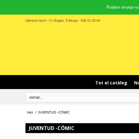
Podem enviar-vo
Llibreria Huch - C/ Àngels, 9 Berga - 938 21 00 64
Tot el catàleg
No
Inici
/
JUVENTUD -CÓMIC
JUVENTUD -CÓMIC