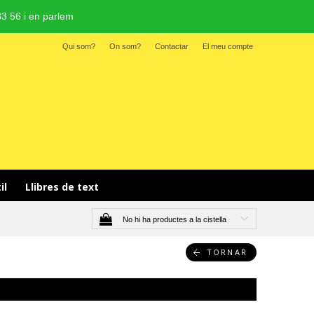
3 56 i en parlem
Qui som?
On som?
Contactar
El meu compte
il 
Llibres de text
No hi ha productes a la cistella
TORNAR