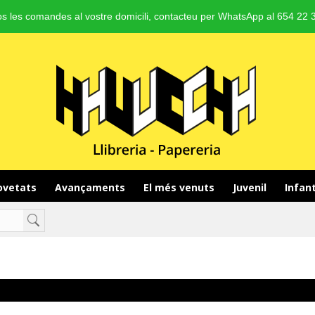
s les comandes al vostre domicili, contacteu per WhatsApp al 654 22 3
vetats 
Avançaments 
El més venuts 
Juvenil 
Infant